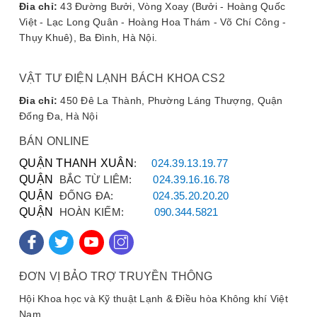
Đia chỉ:
43 Đường Bưởi, Vòng Xoay (Bưởi - Hoàng Quốc
★★★★★
Việt - Lạc Long Quân - Hoàng Hoa Thám - Võ Chí Công -
"Máy giặt nhà tôi kêu như công nông, thợ
Thụy Khuê), Ba Đình, Hà Nội.
bảo gãy chạc. Tìm được địa chỉ này trên
mạng, gọi hotline
090.222.3456
được tư
vấn rất nhiệt tình. Hàng chuẩn, giá tốt,
VẬT TƯ ĐIỆN LẠNH BÁCH KHOA CS2
thay xong máy chạy êm ru. Rất hài lòng!"
Đia chỉ:
450 Đê La Thành, Phường Láng Thượng, Quận
Đống Đa, Hà Nội
BÁN ONLINE
Chị Phạm Thị Hương (Đống Đa)
-
QUẬN THANH XUÂN
:
024.39.13.19.77
QUẬN
BẮC TỪ LIÊM:
024.39.16.16.78
★★★★★
QUẬN
ĐỐNG ĐA:
024.35.20.20.20
"Tôi rất ấn tượng với chế độ bảo hành 10
QUẬN
HOÀN KIẾM:
090.344.5821
năm ở đây. Càng nhìn rất dày dặn, chắc
chắn hơn hẳn cái cũ bị gãy. Mua hàng ở
đây cảm thấy rất yên tâm về chất lượng."
ĐƠN VỊ BẢO TRỢ TRUYỀN THÔNG
Hội Khoa học và Kỹ thuật Lạnh & Điều hòa Không khí Việt
Nam
Chú Trần Bình (Thợ sửa chữa - Hà