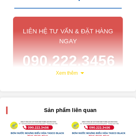
LIÊN HỆ TƯ VẤN & ĐẶT HÀNG
NGAY
090.222.3456
Xem thêm
Phục vụ 24/7 - Giao hàng nhanh chóng tại
Hà Nội
Sản phẩm liên quan
Tại Sao Cần Thay Càng
Chạc Ba Máy Giặt