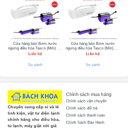
Samsung?
Máy giặt Samsung của bạn bị rung lắc mạnh, kêu to
bất thường khi vắt? Rất có thể bộ phận càng chạc ba
(trục ba) đã bị gãy, nứt hoặc ăn mòn do sử dụng lâu
ngày. Đây là bộ phận chịu lực chính, kết nối lồng giặt
với động cơ. Việc thay thế càng mới là cần thiết để
đảm bảo máy hoạt động êm ái và bền bỉ trở lại.
Cửa hàng bán Bơm nước
Cửa hàng bán Bơm nước
ngưng điều hòa Tasco (Mới) Tại
ngưng điều hòa Tasco (Mới) Tại
ng
KĐT Đại Kim - 0902223456
KĐT Linh Đàm - 0902223456
Liên hệ
Liên hệ
Điện Lạnh Bách Khoa -
So sánh
So sánh
Địa Chỉ Cung Cấp Càng
Máy Giặt Samsung Chính
Hãng
Chính sách mua hàng
Chính sách vận chuyển
Công Ty TNHH Vật Tư Kỹ Thuật Điện Tử Điện
Chuyên cung cấp sỉ và lẻ
Chính sách đổi trả
Lạnh Bách Khoa
tự hào là đơn vị chuyên cung cấp
linh kiện, vật tư điện lạnh
Chính sách thanh toán
linh kiện máy giặt chính hãng tại Hà Nội. Chúng tôi
chính hãng cho điều hòa,
Chính Sách Bảo Hành
cam kết mang đến cho khách hàng sản phẩm càng
tủ lạnh, máy giặt với giá