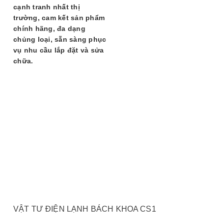
chạc ba máy giặt Samsung chất lượng cao nhất.
cạnh tranh nhất thị
Sản phẩm chính hãng:
Càng đúc chắc chắn,
trường, cam kết sản phẩm
đúng thông số kỹ thuật cho các dòng máy
chính hãng, đa dạng
Samsung.
chủng loại, sẵn sàng phục
Chế độ bảo hành ưu việt:
Chúng tôi tự tin cam
vụ nhu cầu lắp đặt và sửa
kết
Bảo Hành 10 Năm
cho sản phẩm càng chạc
chữa.
ba.
Sẵn hàng số lượng lớn:
Đầy đủ các model cho
máy giặt Samsung cửa ngang.
Tư vấn kỹ thuật tận tâm:
Đội ngũ kỹ thuật viên
giàu kinh nghiệm sẵn sàng hỗ trợ bạn.
Phản Hồi Của Khách
Hàng
Anh Nguyễn Văn Nam (Cầu Giấy)
-
VẬT TƯ ĐIỆN LẠNH BÁCH KHOA CS1