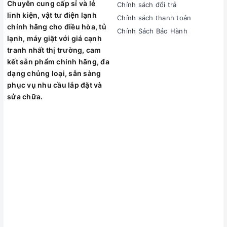
Chuyên cung cấp sỉ và lẻ
Chính sách đổi trả
linh kiện, vật tư điện lạnh
Chính sách thanh toán
chính hãng cho điều hòa, tủ
Chính Sách Bảo Hành
Thông Số Kỹ Thuật Bình
lạnh, máy giặt với giá cạnh
tranh nhất thị trường, cam
Gas R22 Loại 3KG
kết sản phẩm chính hãng, đa
dạng chủng loại, sẵn sàng
phục vụ nhu cầu lắp đặt và
Thông Số Chi Tiết
sửa chữa.
Tiêu Chí Định Lượng
Sản Phẩm
R22 Refrigerant
(Chuyên dụng cho
Loại Môi Chất Lạnh
điều hòa dân dụng, tủ
đông đời cũ)
3.0 KG (Không tính vỏ
Trọng Lượng Tịnh
bình, thiết kế tay xách
kép tiện lợi)