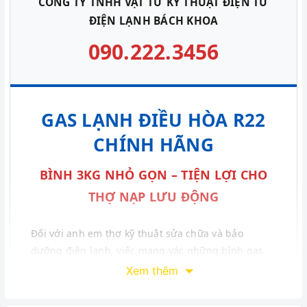
CÔNG TY TNHH VẬT TƯ KỸ THUẬT ĐIỆN TỬ
ĐIỆN LẠNH BÁCH KHOA
090.222.3456
GAS LẠNH ĐIỀU HÒA R22
CHÍNH HÃNG
BÌNH 3KG NHỎ GỌN – TIỆN LỢI CHO
THỢ NẠP LƯU ĐỘNG
Đối với anh em thợ kỹ thuật sửa chữa và bảo
dưỡng điện lạnh, việc mang vác những bình gas
công nghiệp cồng kềnh lên mái nhà hay ban công
Xem thêm
chật hẹp luôn là một cực hình.
VẬT TƯ ĐIỆN LẠNH
BÁCH KHOA
thấu hiểu điều đó và mang đến giải