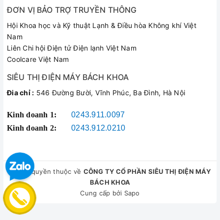
Bình Gas R22 3KG Tại Kho
ĐƠN VỊ BẢO TRỢ TRUYỀN THÔNG
Hội Khoa học và Kỹ thuật Lạnh & Điều hòa Không khí Việt
Bách Khoa
Nam
Liên Chi hội Điện tử Điện lạnh Việt Nam
Coolcare Việt Nam
Cơ động và nhẹ nhàng:
Trọng lượng
SIÊU THỊ ĐIỆN MÁY BÁCH KHOA
toàn bình siêu gọn nhẹ kết hợp quai
Đia chỉ :
546 Đường Bười, Vĩnh Phúc, Ba Đình, Hà Nội
xách đôi giúp anh em thợ dễ dàng treo
vào xe máy, xách tay leo thang dây
Kinh doanh 1:
0243.911.0097
hoặc làm việc tại các vị trí địa hình
Kinh doanh 2:
0243.912.0210
phức tạp trên cao.
Hạn chế hao hụt dòng ga:
Khớp ren
van xả được gia công chuẩn xác tuyệt
đối, khi kết nối với dây đồng hồ nạp ga
© Bản quyền thuộc về
CÔNG TY CỔ PHẦN SIÊU THỊ ĐIỆN MÁY
BÁCH KHOA
cực kỳ khít, không lo lỏng ren gây xì ga
Cung cấp bởi
Sapo
lãng phí.
Hiệu suất làm lạnh tối ưu:
Gas tinh