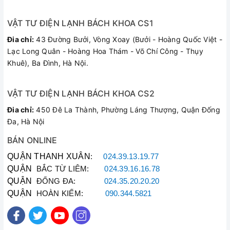
Đạt chuẩn ≥ 99.9%,
VẬT TƯ ĐIỆN LẠNH BÁCH KHOA CS1
không lẫn tạp chất
Độ Tinh Khiết
Đia chỉ:
43 Đường Bưởi, Vòng Xoay (Bưởi - Hoàng Quốc Việt -
hay bóng khí, bảo vệ
Lạc Long Quân - Hoàng Hoa Thám - Võ Chí Công - Thụy
hệ thống tuyệt đối
Khuê), Ba Đình, Hà Nội.
Đáp ứng đầy đủ
chứng chỉ kiểm định
VẬT TƯ ĐIỆN LẠNH BÁCH KHOA CS2
Tiêu Chuẩn Chất
chất lượng ngành
Lượng
Đia chỉ:
450 Đê La Thành, Phường Láng Thượng, Quận Đống
lạnh quốc tế AHRI700
Đa, Hà Nội
USA
BÁN ONLINE
Bình thép chịu áp lực
QUẬN THANH XUÂN
:
024.39.13.19.77
cao, có niêm phong
QUẬN
BẮC TỪ LIÊM:
024.39.16.16.78
Quy Cách Đóng Gói
van ga kỹ càng bằng
QUẬN
ĐỐNG ĐA:
024.35.20.20.20
màng co nhà máy
QUẬN
HOÀN KIẾM:
090.344.5821
Ưu Điểm Vượt Trội Của