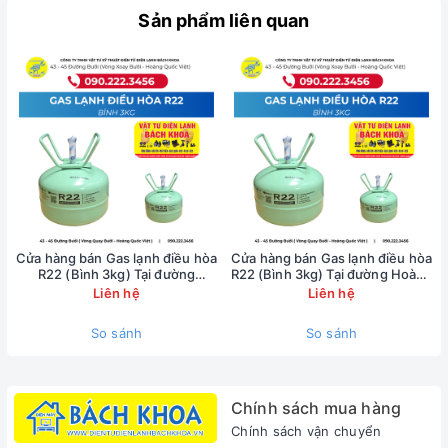
pháp
Gas lạnh điều hòa R22 bình 3kg
siêu tiện lợi.
Sản phẩm liên quan
Sản phẩm có độ tinh khiết cao, áp suất ổn định,
giúp máy lạnh làm lạnh sâu và bảo vệ block máy
bền bỉ lâu dài.
Cửa hàng bán Gas lạnh điều hòa
Cửa hàng bán Gas lạnh điều hòa
R22 (Bình 3kg) Tại đường
R22 (Bình 3kg) Tại đường Hoàng
Nguyễn Tri Phương -
Diệu - 0902223456
Liên hệ
Liên hệ
0902223456
So sánh
So sánh
Chính sách mua hàng
Chính sách vận chuyển