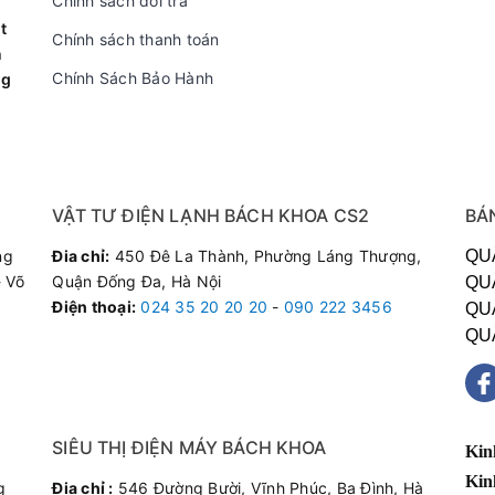
Chính sách đổi trả
t
Chính sách thanh toán
n
Chính Sách Bảo Hành
ng
VẬT TƯ ĐIỆN LẠNH BÁCH KHOA CS2
BÁ
ắc Phục Sự Cố Bình Nóng Lạnh P
ng
Đia chỉ:
450 Đê La Thành, Phường Láng Thượng,
QU
 Võ
Quận Đống Đa, Hà Nội
QU
Điện thoại
:
024 35 20 20 20
-
090 222 3456
QU
QU
Giải Pháp Xử Lý Kỹ Thuật Từ
ực Tế
Khoa
SIÊU THỊ ĐIỆN MÁY BÁCH KHOA
Kin
Đo dòng rò cách điện của sợi đ
Kin
rỉ điện ra vỏ bình, thay thế d
g
Đia chỉ :
546 Đường Bười, Vĩnh Phúc, Ba Đình, Hà