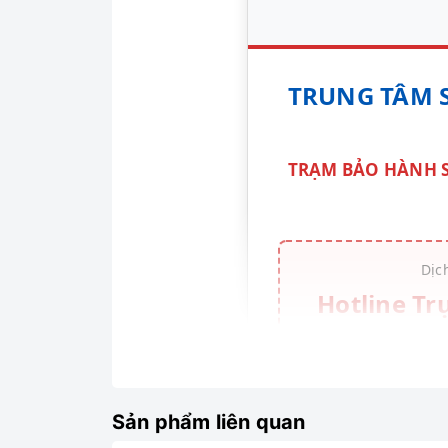
TRUNG TÂM 
TRẠM BẢO HÀNH S
Dịc
Hotline Tr
🚨 KIỂM TRA T
Sản phẩm liên quan
Bình nóng lạnh Picenza