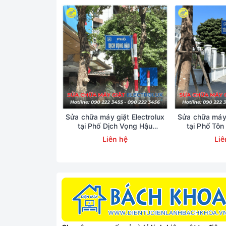
chọn nhờ khả năng đun n
trường nước có dính cặn
đến hiện tượng chập chá
TÂM SỬA CHỮA BÌNH N
chữa lưu động chất lượn
Sửa chữa máy giặt Electrolux
Sửa chữa máy 
tại Phố Dịch Vọng Hậu
tại Phố Tôn
0902223456
0902
Liên hệ
Liê