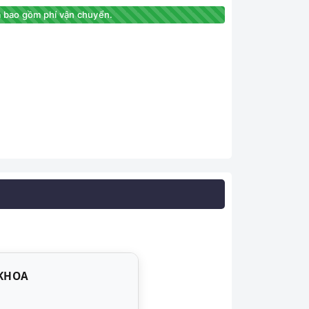
 bao gồm phí vận chuyển.
 KHOA