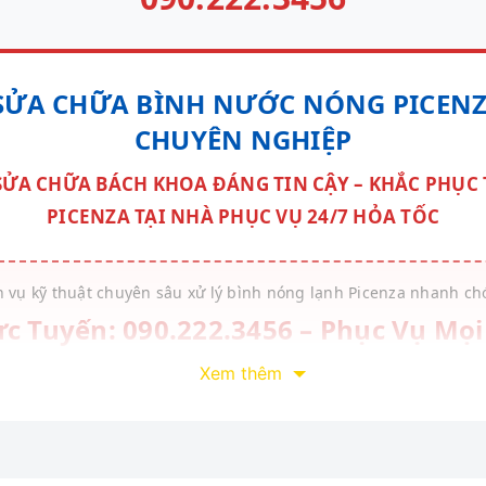
SỬA CHỮA BÌNH NƯỚC NÓNG PICENZA
CHUYÊN NGHIỆP
ỬA CHỮA BÁCH KHOA ĐÁNG TIN CẬY – KHẮC PHỤC T
PICENZA TẠI NHÀ PHỤC VỤ 24/7 HỎA TỐC
h vụ kỹ thuật chuyên sâu xử lý bình nóng lạnh Picenza nhanh ch
ực Tuyến: 090.222.3456 – Phục Vụ Mọ
Toàn Thành Phố
Xem thêm
ẬN NƠI MIỄN PHÍ – THỢ CÓ MẶT SAU 15 PHÚT – KHÔNG SỬA 
 là một trong những dòng máy nước nóng quốc dân được hàng tri