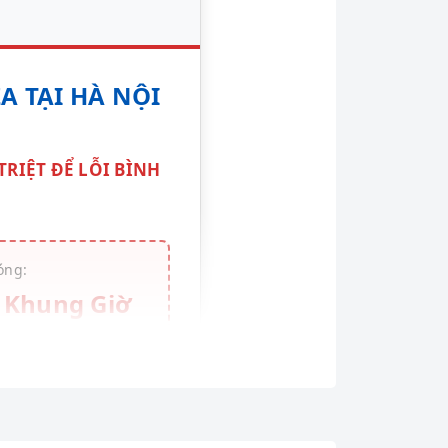
 TẠI HÀ NỘI
RIỆT ĐỂ LỖI BÌNH
óng:
i Khung Giờ
KHÔNG THU TIỀN
ệu gia đình Việt lựa