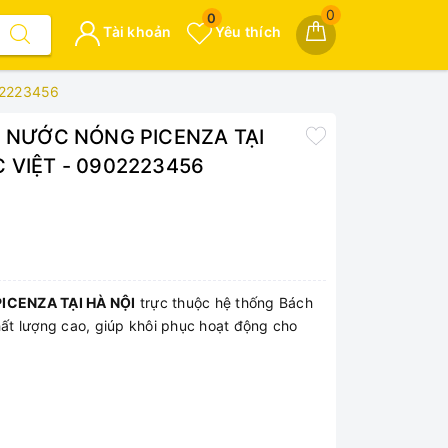
0
0
Tài khoản
Yêu thích
02223456
 NƯỚC NÓNG PICENZA TẠI
VIỆT - 0902223456
CENZA TẠI HÀ NỘI
trực thuộc hệ thống Bách
ất lượng cao, giúp khôi phục hoạt động cho