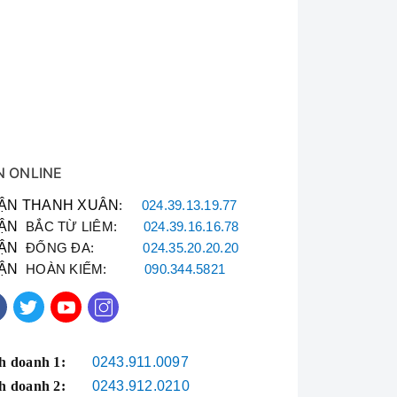
N ONLINE
icenza
ẬN THANH XUÂN
:
024.39.13.19.77
ẬN
BẮC TỪ LIÊM:
024.39.16.16.78
ẬN
ĐỐNG ĐA:
024.35.20.20.20
ẬN
HOÀN KIẾM:
090.344.5821
 Đội Ngũ Thợ Bách
h doanh 1:
0243.911.0097
ốt, xử lý hiện tượng rò
h doanh 2:
0243.912.0210
ây nguồn tích hợp cục