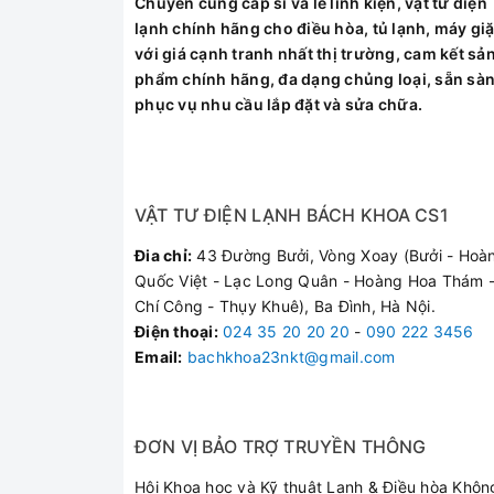
Chuyên cung cấp sỉ và lẻ linh kiện, vật tư điện
lạnh chính hãng cho điều hòa, tủ lạnh, máy giặ
với giá cạnh tranh nhất thị trường, cam kết sả
phẩm chính hãng, đa dạng chủng loại, sẵn sà
phục vụ nhu cầu lắp đặt và sửa chữa.
VẬT TƯ ĐIỆN LẠNH BÁCH KHOA CS1
Hạng Mục Kh
Đia chỉ:
43 Đường Bưởi, Vòng Xoay (Bưởi - Hoà
Quốc Việt - Lạc Long Quân - Hoàng Hoa Thám -
Chuyên Sâu
Chí Công - Thụy Khuê), Ba Đình, Hà Nội.
Điện thoại
:
024 35 20 20 20
-
090 222 3456
Email:
bachkhoa23nkt@gmail.com
Dấu Hiệu Hư Hỏng Th
ĐƠN VỊ BẢO TRỢ TRUYỀN THÔNG
Hội Khoa học và Kỹ thuật Lạnh & Điều hòa Khôn