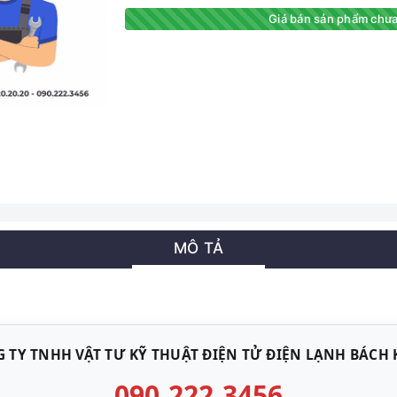
Giá bán sản phẩm chưa
MÔ TẢ
 TY TNHH VẬT TƯ KỸ THUẬT ĐIỆN TỬ ĐIỆN LẠNH BÁCH
090.222.3456