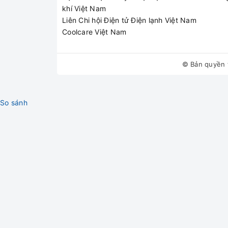
Sửa bình nóng lạnh Pi
khí Việt Nam
Liên Chi hội Điện tử Điện lạnh Việt Nam
Coolcare Việt Nam
Bình Picenza chảy nướ
© Bản quyền 
So sánh
Bình nóng lạnh khôn
Bình cắm điện không 