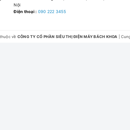
cenza rò điện
Nội
chống giật ELCB chính hãng b
Điện thoại :
090 222 3455
dùng.
Thay thế gioăng cao su chịu nh
xử lý cọc bình bị ăn mòn, tha
c, rỉ nước ở chân cọc
thuộc về
CÔNG TY CỔ PHẦN SIÊU THỊ ĐIỆN MÁY BÁCH KHOA
|
Cung
mòn thành ruột bình chứa tại 
toàn Hà Nội.
Xử lý sự cố thanh đốt điện trở
bám cặn canxi dày đặc làm mấ
g nóng hoặc nóng chậm
nhiệt vào nước lỏng. Thay tha
thông số.
Kiểm tra hệ thống rơ le nhiệt
lên đèn nguồn
chữa bo mạch điều khiển hiển t
chập cháy do quá tải dòng điệ
Vệ sinh súc rửa xả cặn vôi bám