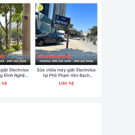
h liên tục trong môi
cơ bị xuống cấp, dẫn
toàn tuyệt đối,
TRUNG
a cung cấp dịch vụ sửa
iặt Electrolux
Sửa chữa máy giặt Electrolux
Sửa chữa máy g
ng Đình Nghệ
tại Phố Phạm Văn Bạch
tại Phố T
23456
0902223456
09022
n hệ
Liên hệ
Liên