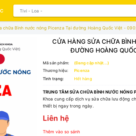
ỤC
a chữa Bình nước nóng Picenza Tại đường Hoàng Quốc Việt - 09
CỬA HÀNG SỬA CHỮA BÌNH
ĐƯỜNG HOÀNG QUỐC 
Mã sản phẩm:
(Đang cập nhật...)
Thương hiệu:
Picenza
Tình trạng:
Hết hàng
TRUNG TÂM SỬA CHỮA BÌNH NƯỚC NÓNG PI
Khoa cung cấp dịch vụ sửa chữa lưu động ch
thiết bị ngay trong ngày.
Liên hệ
Thêm vào so sánh