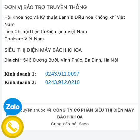
Đầu thẳng kết nối
ĐƠN VỊ BẢO TRỢ TRUYỀN THÔNG
đồng hồ/bình ga –
Cấu Khớp Đầu Nối
Hội Khoa học và Kỹ thuật Lạnh & Điều hòa Không khí Việt
Đầu vuông 90 độ gắn
Nam
sẵn van khóa an toàn
Liên Chi hội Điện tử Điện lạnh Việt Nam
Coolcare Việt Nam
800 PSI – Đảm bảo độ
Áp Suất Làm Việc
bền kết cấu lớp bố sợi
SIÊU THỊ ĐIỆN MÁY BÁCH KHOA
(WP)
dệt chịu lực bên trong
Đia chỉ :
546 Đường Bười, Vĩnh Phúc, Ba Đình, Hà Nội
4000 PSI – Khả năng
Kinh doanh 1:
0243.911.0097
chống nổ vỡ dây vượt
Kinh doanh 2:
0243.912.0210
Áp Suất Phá Hủy (BP)
trội vượt mức tiêu
chuẩn thông thường
Đồng thau nguyên
© Bản quyền thuộc về
CÔNG TY CỔ PHẦN SIÊU THỊ ĐIỆN MÁY
khối dày dặn kết hợp
BÁCH KHOA
Chất Liệu Khớp Ren
Cung cấp bởi
Sapo
núm xoay khía rãnh
bọc anode màu xanh