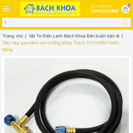
0
Gọi miễn phí
0902223456
Trang chủ
Vật Tư Điện Lạnh Bách Khoa Bán buôn bán lẻ
Dây nạp gas kèm van chống bỏng Tasco TCV140M Chính
Hãng