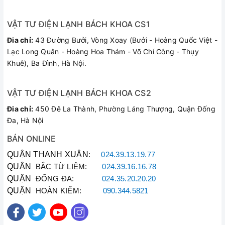
Phần Kỹ Thuật
Phân Phối Tại Vật Tư
VẬT TƯ ĐIỆN LẠNH BÁCH KHOA CS1
Bách Khoa
Đia chỉ:
43 Đường Bưởi, Vòng Xoay (Bưởi - Hoàng Quốc Việt -
TCV140M (Dây đơn
Lạc Long Quân - Hoàng Hoa Thám - Võ Chí Công - Thụy
nạp ga tích hợp van
Khuê), Ba Đình, Hà Nội.
Model Thiết Bị
khóa an toàn đầu
cuối)
VẬT TƯ ĐIỆN LẠNH BÁCH KHOA CS2
Chuyên dụng cho hệ
Đia chỉ:
450 Đê La Thành, Phường Láng Thượng, Quận Đống
Đa, Hà Nội
Môi Chất Ga Tương
thống ga áp suất cao
Thích
R32, R410A và các
BÁN ONLINE
dòng ga thông dụng
QUẬN THANH XUÂN
:
024.39.13.19.77
QUẬN
BẮC TỪ LIÊM:
024.39.16.16.78
1.5 mét (150cm), tối
QUẬN
ĐỐNG ĐA:
024.35.20.20.20
ưu khoảng cách kết
Chiều Dài Dây
QUẬN
HOÀN KIẾM:
090.344.5821
nối từ bình ga đến cục
nóng