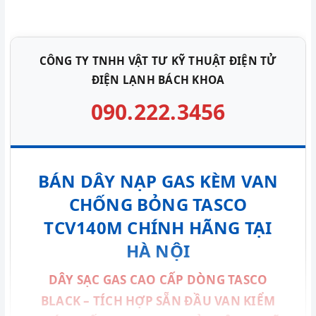
CÔNG TY TNHH VẬT TƯ KỸ THUẬT ĐIỆN TỬ
ĐIỆN LẠNH BÁCH KHOA
090.222.3456
BÁN DÂY NẠP GAS KÈM VAN
CHỐNG BỎNG TASCO
TCV140M CHÍNH HÃNG TẠI
HÀ NỘI
DÂY SẠC GAS CAO CẤP DÒNG TASCO
BLACK – TÍCH HỢP SẴN ĐẦU VAN KIỂM