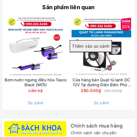
Trong quá trình nạp ga hoặc thu hồi ga điều hòa
Sản phẩm liên quan
dòng Inverter thế hệ mới (sử dụng môi chất lạnh
R410A và R32 có áp suất cực cao), hiện tượng phụt
ga lỏng gây bỏng lạnh ngón tay ở đầu ti sạc là tai
20%
nạn thường xuyên xảy ra với anh em thợ. Để loại
bỏ hoàn toàn rủi ro này,
VẬT TƯ ĐIỆN LẠNH BÁCH
KHOA
phân phối chính thức dòng sản phẩm
Dây
nạp gas kèm van chống bỏng Tasco TCV140M
chính hãng
. Với thiết kế bọc cao su chịu tải đen
nhám thuộc hệ sinh thái cao cấp Tasco Black, đây
là giải pháp bảo hộ và thi công an toàn chuẩn
Bơm nước ngưng điều hòa Tasco
Cửa hàng bán Quạt tủ lạnh DC
Black (MỚI)
12V Tại đường Điện Biên Phủ -
mực.
0902223456
Liên hệ
280.000₫
350.000₫
So sánh
So sánh
Chính sách mua hàng
Chính sách vận chuyển