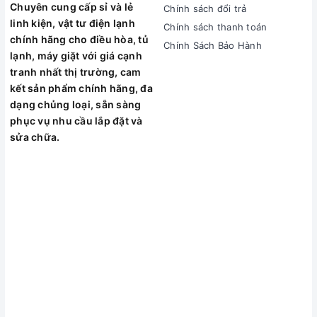
Chuyên cung cấp sỉ và lẻ
Chính sách đổi trả
linh kiện, vật tư điện lạnh
Chính sách thanh toán
chính hãng cho điều hòa, tủ
Chính Sách Bảo Hành
lạnh, máy giặt với giá cạnh
tranh nhất thị trường, cam
kết sản phẩm chính hãng, đa
dạng chủng loại, sẵn sàng
phục vụ nhu cầu lắp đặt và
sửa chữa.
Thông Số Kỹ Thuật Dây
Sạc Gas An Toàn Tasco
TCV140M
Chi Tiết Thiết Kế
Thông Số Thành
Hãng Tasco Black