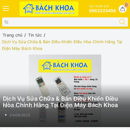
0
Gọi miễn phí
0902223456
Trang chủ
Tin tức
Dịch Vụ Sửa Chữa & Bán Điều Khiển Điều Hòa Chính Hãng Tại
Điện Máy Bách Khoa
Dịch Vụ Sửa Chữa & Bán Điều Khiển Điều
Hòa Chính Hãng Tại Điện Máy Bách Khoa
CÔNG TY CỔ PHẦN SIÊU THỊ ĐIỆN MÁY BÁCH KHOA
04/06/2025