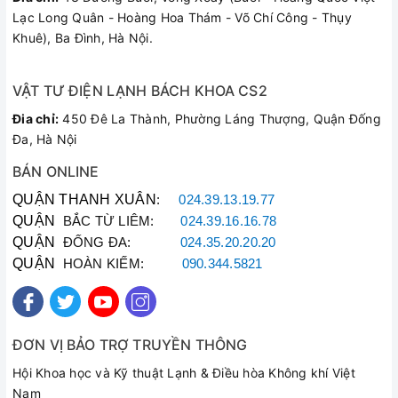
Lạc Long Quân - Hoàng Hoa Thám - Võ Chí Công - Thụy
Khuê), Ba Đình, Hà Nội.
VẬT TƯ ĐIỆN LẠNH BÁCH KHOA CS2
Đia chỉ:
450 Đê La Thành, Phường Láng Thượng, Quận Đống
Đa, Hà Nội
BÁN ONLINE
QUẬN THANH XUÂN
:
024.39.13.19.77
QUẬN
BẮC TỪ LIÊM:
024.39.16.16.78
QUẬN
ĐỐNG ĐA:
024.35.20.20.20
QUẬN
HOÀN KIẾM:
090.344.5821
ĐƠN VỊ BẢO TRỢ TRUYỀN THÔNG
Hội Khoa học và Kỹ thuật Lạnh & Điều hòa Không khí Việt
Nam