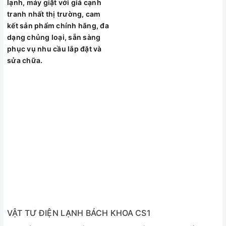
lạnh, máy giặt với giá cạnh
muốn.
tranh nhất thị trường, cam
Luồng khí lạnh đa chiều
kết sản phẩm chính hãng, đa
dạng chủng loại, sẵn sàng
Sản phẩm này được thiết kế riêng biệt với chức năng làm
phục vụ nhu cầu lắp đặt và
lạnh 3 chiều, với chức năng này hướng gió sẽ được phân bổ
sửa chữa.
3D mang đến không khí lạnh đều khắp phòng.
Luồng khí lạnh tỏa ra được phân bổ đều khắp phòng
VẬT TƯ ĐIỆN LẠNH BÁCH KHOA CS1
Tự làm sạch máy - X Fan