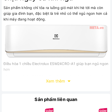
Sản phẩm không chỉ tỏa ra luồng gió mát khi hè tới mà còn
giúp gia đình bạn, đặc biệt là trẻ nhỏ có thể ngủ ngon hơn cả
khi máy đang hoạt động.
Điều hòa 1 chiều Electrolux ESM24CRO-A1 giúp bạn ngủ ngon
hơn
có công suất 24.000BTU sẽ phù hợp với những phòng ngủ
Xem thêm
nhỏ 25 - 30m2 dành cho cho hộ gia đình với chi phí không hề
cao. Hơn nữa, sản phẩm này sử dụng công nghệ Inverter
giúp tiết kiệm điện năng hàng tháng cho bạn.
Sản phẩm liên quan
Chế độ Genius Sleep
Chế độ này cho phép cài đặt hẹn giờ thông minh khi