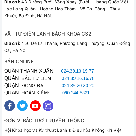
Đia chỉ:
43 Đường Bưởi, Vòng Xoay (Bưởi - Hoàng Quốc Việt -
Chức năng này sau khi tắt điều hòa, quạt X ở dàn lạnh sẽ tiếp
Lạc Long Quân - Hoàng Hoa Thám - Võ Chí Công - Thụy
tục chạy để hong khô dàn lạnh đồng thời đánh bay mọi bụi
Khuê), Ba Đình, Hà Nội.
bẩn, vi khuẩn... có thể sinh sản ở cục lạnh. Như vậy vừa đảm
bảo cho sức khỏe lại vừa có thể tiết kiệm thời gian, chi phí vệ
sinh máy.
VẬT TƯ ĐIỆN LẠNH BÁCH KHOA CS2
Đia chỉ:
450 Đê La Thành, Phường Láng Thượng, Quận Đống
Đa, Hà Nội
BÁN ONLINE
QUẬN THANH XUÂN
:
024.39.13.19.77
QUẬN
BẮC TỪ LIÊM:
024.39.16.16.78
QUẬN
ĐỐNG ĐA:
024.35.20.20.20
QUẬN
HOÀN KIẾM:
090.344.5821
ĐƠN VỊ BẢO TRỢ TRUYỀN THÔNG
Hội Khoa học và Kỹ thuật Lạnh & Điều hòa Không khí Việt