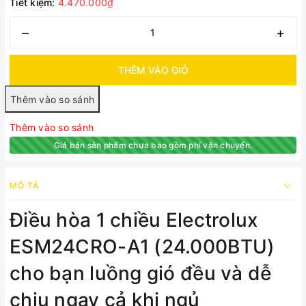
Tiết kiệm:
4.470.000₫
–
+
THÊM VÀO GIỎ
Thêm vào so sánh
Giá bán sản phẩm chưa bao gồm phí vận chuyển.
MÔ TẢ
Điều hòa 1 chiều Electrolux
ESM24CRO-A1 (24.000BTU)
cho bạn luồng gió đều và dễ
chịu ngay cả khi ngủ