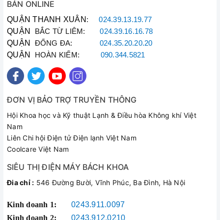
BÁN ONLINE
QUẬN THANH XUÂN
:
024.39.13.19.77
QUẬN
BẮC TỪ LIÊM:
024.39.16.16.78
QUẬN
ĐỐNG ĐA:
024.35.20.20.20
QUẬN
HOÀN KIẾM:
090.344.5821
ĐƠN VỊ BẢO TRỢ TRUYỀN THÔNG
Hội Khoa học và Kỹ thuật Lạnh & Điều hòa Không khí Việt
Nam
Liên Chi hội Điện tử Điện lạnh Việt Nam
Coolcare Việt Nam
SIÊU THỊ ĐIỆN MÁY BÁCH KHOA
Đia chỉ :
546 Đường Bười, Vĩnh Phúc, Ba Đình, Hà Nội
Kinh doanh 1:
0243.911.0097
Kinh doanh 2:
0243.912.0210