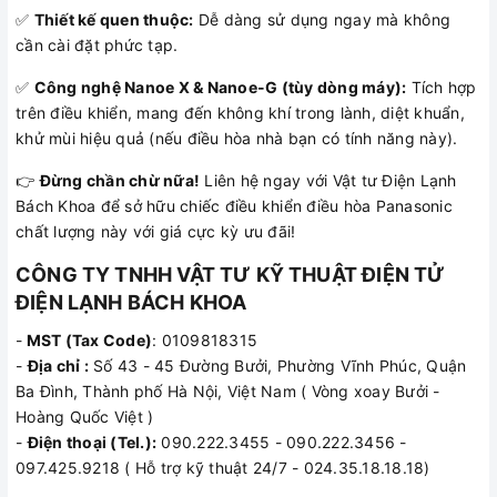
✅
Thiết kế quen thuộc:
Dễ dàng sử dụng ngay mà không
cần cài đặt phức tạp.
✅
Công nghệ Nanoe X & Nanoe-G (tùy dòng máy):
Tích hợp
trên điều khiển, mang đến không khí trong lành, diệt khuẩn,
khử mùi hiệu quả (nếu điều hòa nhà bạn có tính năng này).
👉
Đừng chần chừ nữa!
Liên hệ ngay với Vật tư Điện Lạnh
Bách Khoa để sở hữu chiếc điều khiển điều hòa Panasonic
chất lượng này với giá cực kỳ ưu đãi!
CÔNG TY TNHH VẬT TƯ KỸ THUẬT ĐIỆN TỬ
ĐIỆN LẠNH BÁCH KHOA
-
MST (Tax Code)
: 0109818315
-
Địa chỉ :
Số 43 - 45 Đường Bưởi, Phường Vĩnh Phúc, Quận
Ba Đình, Thành phố Hà Nội, Việt Nam ( Vòng xoay Bưởi -
Hoàng Quốc Việt )
-
Điện thoại (Tel.):
090.222.3455 - 090.222.3456 -
097.425.9218 ( Hỗ trợ kỹ thuật 24/7 - 024.35.18.18.18)