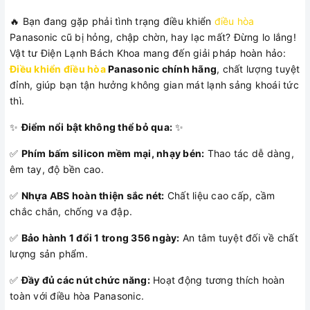
🔥 Bạn đang gặp phải tình trạng điều khiển
điều hòa
Panasonic cũ bị hỏng, chập chờn, hay lạc mất? Đừng lo lắng!
Vật tư Điện Lạnh Bách Khoa mang đến giải pháp hoàn hảo:
Điều khiển điều hòa
Panasonic chính hãng
, chất lượng tuyệt
đỉnh, giúp bạn tận hưởng không gian mát lạnh sảng khoái tức
thì.
✨
Điểm nổi bật không thể bỏ qua:
✨
✅
Phím bấm silicon mềm mại, nhạy bén:
Thao tác dễ dàng,
êm tay, độ bền cao.
✅
Nhựa ABS hoàn thiện sắc nét:
Chất liệu cao cấp, cầm
chắc chắn, chống va đập.
✅
Bảo hành 1 đổi 1 trong 356 ngày:
An tâm tuyệt đối về chất
lượng sản phẩm.
✅
Đầy đủ các nút chức năng:
Hoạt động tương thích hoàn
toàn với điều hòa Panasonic.