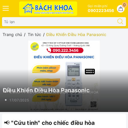
0
Gọi miễn phí
0902223456
Trang chủ
Tin tức
Điều Khiển Điều Hòa Panasonic
Điều Khiển Điều Hòa Panasonic
CÔNG TY CỔ PHẦN SIÊU THỊ ĐIỆN MÁY BÁCH KHOA
17/07/2025
📢
"Cứu tinh" cho chiếc điều hòa