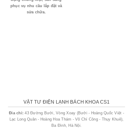
Bình Khí Oxi
phục vụ nhu cầu lắp đặt và
sửa chữa.
Oxi y tế hỗ trợ hô hấp cho bệnh nhân tại nhà và
bệnh viện.
Ứng dụng trong cắt, hàn kim loại và sản xuất
công nghiệp.
Bình Khí Nito
Dùng trong bảo quản thực phẩm và sản xuất
linh kiện điện tử.
Thổi rửa đường ống trong ngành điện lạnh.
Bình Khí Argon
VẬT TƯ ĐIỆN LẠNH BÁCH KHOA CS1
Khí bảo vệ trong hàn TIG, MIG tạo môi trường
trơ.
Đia chỉ:
43 Đường Bưởi, Vòng Xoay (Bưởi - Hoàng Quốc Việt -
Sử dụng trong sản xuất bóng đèn, kính và
Lạc Long Quân - Hoàng Hoa Thám - Võ Chí Công - Thụy Khuê),
ngành công nghiệp đặc thù.
Ba Đình, Hà Nội.