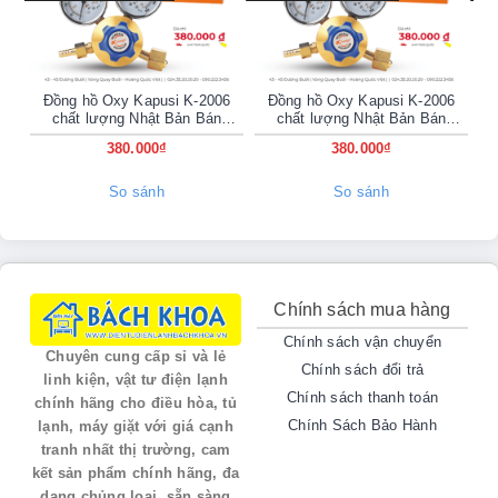
Tại Sao Nên Chọn Dịch Vụ
Của Chúng Tôi?
Đồng hồ Oxy Kapusi K-2006
Đồng hồ Oxy Kapusi K-2006
chất lượng Nhật Bản Bán
chất lượng Nhật Bản Bán
Online Tại KĐT Đại Kim -
Online Tại KĐT Linh Đàm -
Khí tinh khiết, chất lượng cao:
380.000₫
380.000₫
Bình khí Nito,
0902223456
0902223456
Oxi, Argon được kiểm định nghiêm ngặt.
So sánh
So sánh
Giao hàng nhanh chóng:
Phục vụ tận nơi tại
khu vực Đường Láng và vùng lân cận.
Giá cạnh tranh:
Minh bạch, hợp lý, hỗ trợ
khách hàng lâu dài.
Đổi bình tiện lợi:
Nhận bình cũ – giao bình mới
Chính sách mua hàng
nhanh gọn.
Chính sách vận chuyển
Chuyên cung cấp sỉ và lẻ
Chính sách đổi trả
linh kiện, vật tư điện lạnh
Ứng Dụng Của Bình Khí
Chính sách thanh toán
chính hãng cho điều hòa, tủ
Chính Sách Bảo Hành
lạnh, máy giặt với giá cạnh
Nito, Oxi, Argon
tranh nhất thị trường, cam
kết sản phẩm chính hãng, đa
dạng chủng loại, sẵn sàng