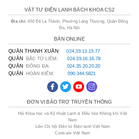
Khu Vực Phục Vụ
VẬT TƯ ĐIỆN LẠNH BÁCH KHOA CS2
Đia chỉ:
450 Đê La Thành, Phường Láng Thượng, Quận Đống
Dịch vụ giao và đổi bình khí phục vụ tận nơi tại
Đa, Hà Nội
Đường Láng
và các khu vực lân cận.
BÁN ONLINE
QUẬN THANH XUÂN
:
024.39.13.19.77
QUẬN
BẮC TỪ LIÊM:
024.39.16.16.78
Đánh Giá Khách Hàng
QUẬN
ĐỐNG ĐA:
024.35.20.20.20
QUẬN
HOÀN KIẾM:
090.344.5821
Anh Minh – Đường Láng:
"Bình khí giao
nhanh, nhân viên thân thiện, chất lượng đảm
bảo. Rất hài lòng!"
ĐƠN VỊ BẢO TRỢ TRUYỀN THÔNG
Chị Lan – Láng Hạ:
"Dịch vụ đổi bình chuyên
Hội Khoa học và Kỹ thuật Lạnh & Điều hòa Không khí Việt
nghiệp, giá tốt, sẽ tiếp tục ủng hộ lâu dài."
Nam
Liên Chi hội Điện tử Điện lạnh Việt Nam
Coolcare Việt Nam
Anh Tuấn – Đường Láng:
"Giao hàng đúng