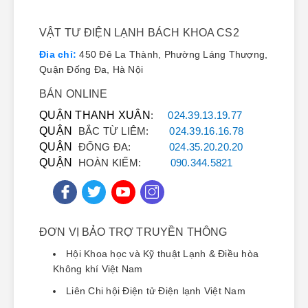
VẬT TƯ ĐIỆN LẠNH BÁCH KHOA CS2
Đia chỉ:
450 Đê La Thành, Phường Láng Thượng,
Quận Đống Đa, Hà Nội
BÁN ONLINE
QUẬN THANH XUÂN
:
024.39.13.19.77
QUẬN
BẮC TỪ LIÊM:
024.39.16.16.78
QUẬN
ĐỐNG ĐA:
024.35.20.20.20
QUẬN
HOÀN KIẾM:
090.344.5821
ĐƠN VỊ BẢO TRỢ TRUYỀN THÔNG
Hội Khoa học và Kỹ thuật Lạnh & Điều hòa
Không khí Việt Nam
Liên Chi hội Điện tử Điện lạnh Việt Nam