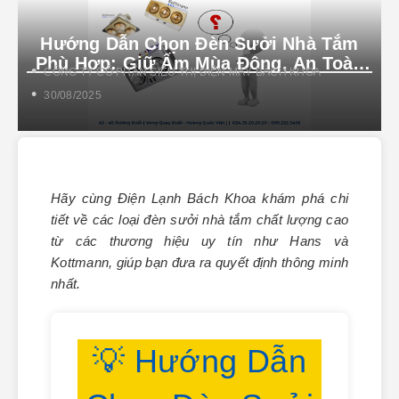
Hướng Dẫn Chọn Đèn Sưởi Nhà Tắm
Phù Hợp: Giữ Ấm Mùa Đông, An Toàn
CÔNG TY CỔ PHẦN SIÊU THỊ ĐIỆN MÁY BÁCH KHOA
Tuyệt Đối
30/08/2025
Hãy cùng Điện Lạnh Bách Khoa khám phá chi
tiết về các loại đèn sưởi nhà tắm chất lượng cao
từ các thương hiệu uy tín như Hans và
Kottmann, giúp bạn đưa ra quyết định thông minh
nhất.
💡 Hướng Dẫn