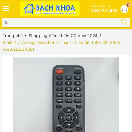
0
Gọi miễn phí
0902223456
Trang chủ
Shopping điều khiển GG new 2024
Khiển tivi Ariang - Bảo hành 1 năm ( Liên hệ: 090.222.3455
-090.222.3456)