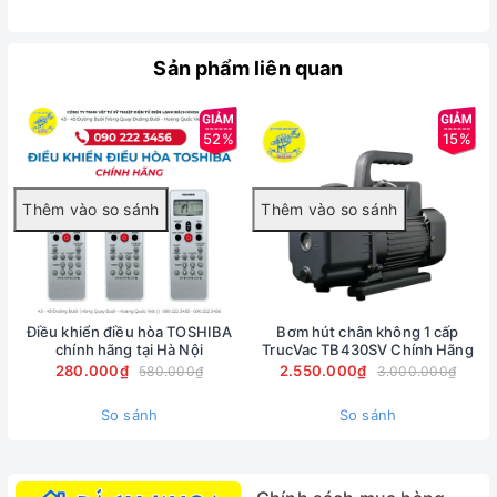
email: bachkhoa43duongbuoi@gmail.com
Email:
bachkhoa23nkt@gmail.com
Sản phẩm liên quan
52%
15%
Điều khiển điều hòa TOSHIBA
Bơm hút chân không 1 cấp
chính hãng tại Hà Nội
TrucVac TB430SV Chính Hãng
280.000₫
2.550.000₫
580.000₫
3.000.000₫
So sánh
So sánh