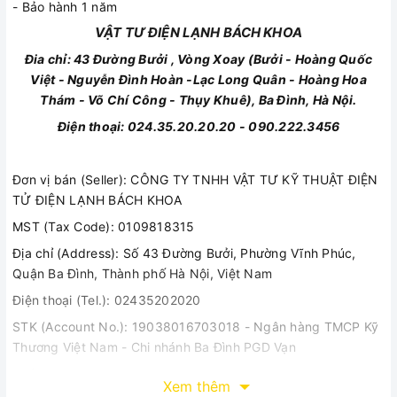
- Bảo hành 1 năm
VẬT TƯ ĐIỆN LẠNH BÁCH KHOA
Đia chỉ: 43 Đường Bưởi , Vòng Xoay (Bưởi - Hoàng Quốc
Việt - Nguyễn Đình Hoàn -Lạc Long Quân - Hoàng Hoa
Thám - Võ Chí Công - Thụy Khuê), Ba Đình, Hà Nội.
Điện thoại:
024.35.20.20.20
-
090.222.3456
Đơn vị bán (Seller): CÔNG TY TNHH VẬT TƯ KỸ THUẬT ĐIỆN
TỬ ĐIỆN LẠNH BÁCH KHOA
MST (Tax Code): 0109818315
Địa chỉ (Address): Số 43 Đường Bưởi, Phường Vĩnh Phúc,
Quận Ba Đình, Thành phố Hà Nội, Việt Nam
Điện thoại (Tel.): 02435202020
STK (Account No.): 19038016703018 - Ngân hàng TMCP Kỹ
Thương Việt Nam - Chi nhánh Ba Đình PGD Vạn
Phúc
Xem thêm