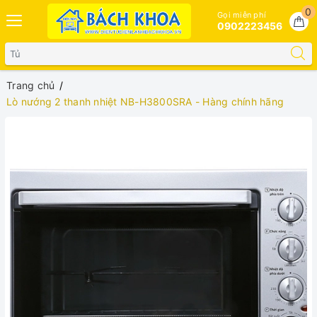
0
Gọi miễn phí
0902223456
Trang chủ
Lò nướng 2 thanh nhiệt NB-H3800SRA - Hàng chính hãng