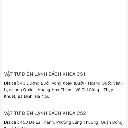
nguyên con, hay tảng thịt lớn tiện lợi, rất hữu ích cho
những bữa tiệc nhỏ của gia đình
Xem thêm:
Chế độ hẹn giờ nấu lên đến 120 phút cực kỳ hữu ích cho
người nội trợ, đặc biệt những lúc bận rộn
Dù là món nướng cần nướng lâu thì với mức hẹn giờ này, hẳn
người dùng có thể rảnh tay làm những công việc khác trong
khi chờ món nướng được hoàn thành mà không lo phải chỉnh
lại thời gian nướng.
VẬT TƯ ĐIỆN LẠNH BÁCH KHOA CS1
Đia chỉ:
43 Đường Bưởi, Vòng Xoay (Bưởi - Hoàng Quốc Việt -
Lò có chân đế chống trượt lắp đặt an toàn, chắc chắn
Lạc Long Quân - Hoàng Hoa Thám - Võ Chí Công - Thụy
trên mặt bàn
Khuê), Ba Đình, Hà Nội.
sản phẩm đẹp, tiện lợi, thương hiệu tốt, giá tốt dễ tiêu dùng.
VẬT TƯ ĐIỆN LẠNH BÁCH KHOA CS2
Đia chỉ:
450 Đê La Thành, Phường Láng Thượng, Quận Đống