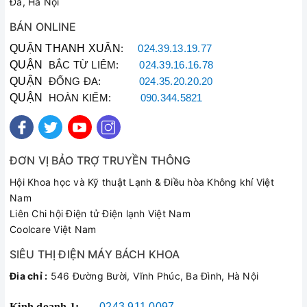
Đa, Hà Nội
BÁN ONLINE
QUẬN THANH XUÂN
:
024.39.13.19.77
QUẬN
BẮC TỪ LIÊM:
024.39.16.16.78
QUẬN
ĐỐNG ĐA:
024.35.20.20.20
QUẬN
HOÀN KIẾM:
090.344.5821
ĐƠN VỊ BẢO TRỢ TRUYỀN THÔNG
Hội Khoa học và Kỹ thuật Lạnh & Điều hòa Không khí Việt
Nam
Liên Chi hội Điện tử Điện lạnh Việt Nam
Coolcare Việt Nam
SIÊU THỊ ĐIỆN MÁY BÁCH KHOA
Đia chỉ :
546 Đường Bười, Vĩnh Phúc, Ba Đình, Hà Nội
Kinh doanh 1:
0243.911.0097