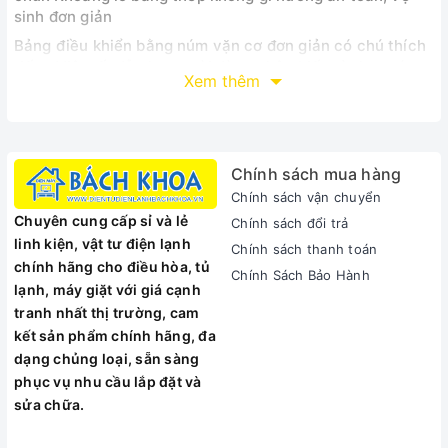
sinh đơn giản
Bảng điều khiển bằng núm vặn cơ đơn giản có chú thích
tiếng Việt rất dễ cho người dùng nhận biết và thao tác
Xem thêm
Công suất 1800 W với nhiệt độ nướng tối đa 230 độ C
cho món nướng chín ngon đạt chuẩn
Chính sách mua hàng
giúp nhiệt độ tỏa đều khắp lò trong quá trình nướng,
món nướng chín nhanh hơn, chín đều hơn
Chính sách vận chuyển
Chuyên cung cấp sỉ và lẻ
Chính sách đổi trả
Xem thêm:
linh kiện, vật tư điện lạnh
Chính sách thanh toán
chính hãng cho điều hòa, tủ
Chính Sách Bảo Hành
Đặc biệt, chế độ lựa chọn nhiệt nướng trên và nướng
lạnh, máy giặt với giá cạnh
dưới riêng biệt rất tiện lợi cho nhu cầu nướng các thực
tranh nhất thị trường, cam
phẩm hay món nướng khác nhau của người nội trợ
kết sản phẩm chính hãng, đa
Cho món nướng chín đúng ý hơn, đẹp mắt hơn và thơm ngon
dạng chủng loại, sẵn sàng
hơn.
phục vụ nhu cầu lắp đặt và
sửa chữa.
Chức năng cho phép người dùng nướng gà vịt và cá