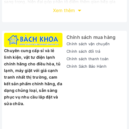
sang trọng, hiện đại góp phần tô điểm thêm gian bếp gia
đình. Lớp vỏ sơn tĩnh điện chống rỉ, bề mặt nhẵn bóng dễ
Xem thêm
dàng vệ sinh.
Dung tích 15 Lít tiện dụng
Lò Nướng Electrolux EOT3805K - 15L (Đen)
có dung tích 15
Chính sách mua hàng
Lít phù hợp với gia đình từ 3- 4 thành viên, giúp bạn thuận
Chính sách vận chuyển
tiện hơn khi sử dụng.
Chuyên cung cấp sỉ và lẻ
Chính sách đổi trả
3 chế độ nướng khác nhau
linh kiện, vật tư điện lạnh
Chính sách thanh toán
Lò Nướng Electrolux EOT3805K có công suất 1500W cùng 3
chính hãng cho điều hòa, tủ
Chính Sách Bảo Hành
chế độ nướng giúp bạn thỏa sức thể hiện nướng bánh, cánh
lạnh, máy giặt với giá cạnh
gà, pizza, bánh góp phần tạo thêm sự phong phú cho bữa ăn
tranh nhất thị trường, cam
của gia đình bạn.
kết sản phẩm chính hãng, đa
dạng chủng loại, sẵn sàng
phục vụ nhu cầu lắp đặt và
sửa chữa.