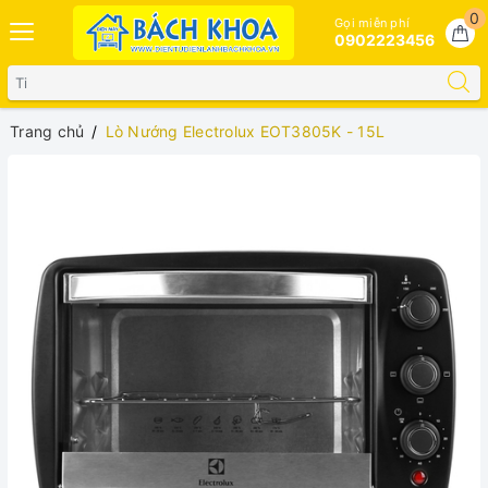
0
Gọi miễn phí
0902223456
Trang chủ
Lò Nướng Electrolux EOT3805K - 15L