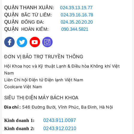
QUẬN THANH XUÂN
:
024.39.13.19.77
QUẬN
BẮC TỪ LIÊM:
024.39.16.16.78
QUẬN
ĐỐNG ĐA:
024.35.20.20.20
QUẬN
HOÀN KIẾM:
090.344.5821
ĐƠN VỊ BẢO TRỢ TRUYỀN THÔNG
Hội Khoa học và Kỹ thuật Lạnh & Điều hòa Không khí Việt
Nam
Liên Chi hội Điện tử Điện lạnh Việt Nam
Coolcare Việt Nam
SIÊU THỊ ĐIỆN MÁY BÁCH KHOA
Đia chỉ :
546 Đường Bười, Vĩnh Phúc, Ba Đình, Hà Nội
Kinh doanh 1:
0243.911.0097
Kinh doanh 2:
0243.912.0210