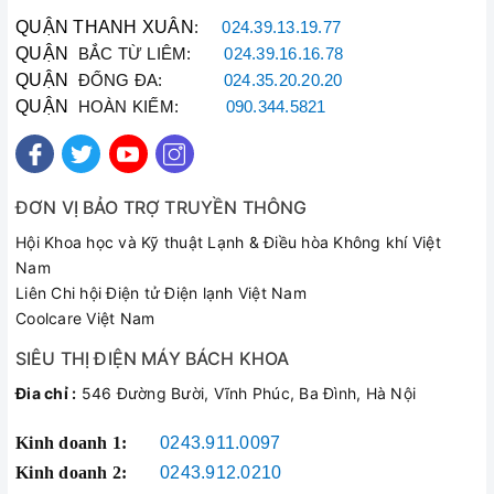
QUẬN THANH XUÂN
:
024.39.13.19.77
QUẬN
BẮC TỪ LIÊM:
024.39.16.16.78
QUẬN
ĐỐNG ĐA:
024.35.20.20.20
QUẬN
HOÀN KIẾM:
090.344.5821
ĐƠN VỊ BẢO TRỢ TRUYỀN THÔNG
Hội Khoa học và Kỹ thuật Lạnh & Điều hòa Không khí Việt
Nam
Liên Chi hội Điện tử Điện lạnh Việt Nam
Coolcare Việt Nam
SIÊU THỊ ĐIỆN MÁY BÁCH KHOA
Đia chỉ :
546 Đường Bười, Vĩnh Phúc, Ba Đình, Hà Nội
Kinh doanh 1:
0243.911.0097
Kinh doanh 2:
0243.912.0210