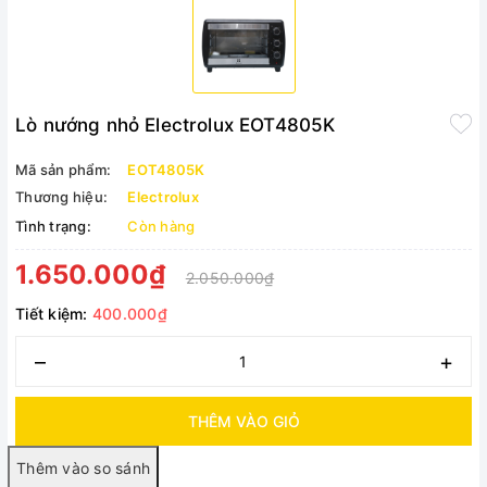
Lò nướng nhỏ Electrolux EOT4805K
Mã sản phẩm:
EOT4805K
Thương hiệu:
Electrolux
Tình trạng:
Còn hàng
1.650.000₫
2.050.000₫
Tiết kiệm:
400.000₫
–
+
THÊM VÀO GIỎ