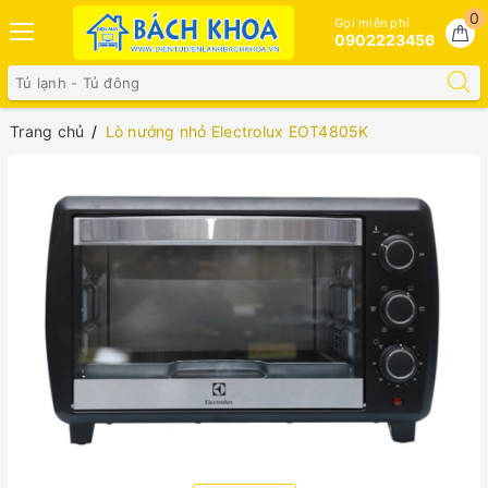
0
Gọi miễn phí
0902223456
Trang chủ
Lò nướng nhỏ Electrolux EOT4805K