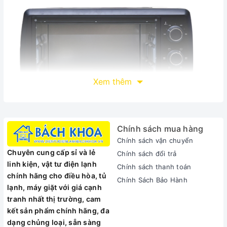
Xem thêm
Chính sách mua hàng
Chính sách vận chuyển
Công suất lớn 1500 W, điều chỉnh nhiệt từ 100 - 250 độ
Chuyên cung cấp sỉ và lẻ
Chính sách đổi trả
giúp nướng chín thức ăn nhanh chóng
linh kiện, vật tư điện lạnh
Chính sách thanh toán
Quạt đối lưu luân chuyển luồng khí nóng trong lò giúp
chính hãng cho điều hòa, tủ
Chính Sách Bảo Hành
thực phẩm chín vàng đều
lạnh, máy giặt với giá cạnh
tranh nhất thị trường, cam
kết sản phẩm chính hãng, đa
dạng chủng loại, sẵn sàng