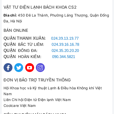
VẬT TƯ ĐIỆN LẠNH BÁCH KHOA CS2
Đia chỉ:
450 Đê La Thành, Phường Láng Thượng, Quận Đống
Đa, Hà Nội
Chế độ hẹn giờ linh hoạt với thời gian hẹn tối đa đến 60
phút
BÁN ONLINE
Khi hết thời gian nấu, lò sẽ báo hiệu chuông cho người dùng
QUẬN THANH XUÂN
:
024.39.13.19.77
biết và tự động tắt.
QUẬN
BẮC TỪ LIÊM:
024.39.16.16.78
Lò nướng Electrolux EOT4805K dung tích 21 lít, thiết kế đẹp
QUẬN
ĐỐNG ĐA:
024.35.20.20.20
mắt, tiện dụng giúp bạn làm các món nướng dễ dàng, nhanh
QUẬN
HOÀN KIẾM:
090.344.5821
chóng hơn.
ĐƠN VỊ BẢO TRỢ TRUYỀN THÔNG
Hội Khoa học và Kỹ thuật Lạnh & Điều hòa Không khí Việt
Nam
Liên Chi hội Điện tử Điện lạnh Việt Nam
Coolcare Việt Nam