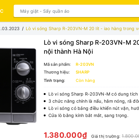
ỤC
2.03.2023
Lò vi sóng Sharp R-203VN-M 20 lít - iao hàng trong v
Lò vi sóng Sharp R-203VN-M 20 l
nội thành Hà Nội
Mã sản phẩm:
R-203VN
Thương hiệu:
SHARP
Tình trạng:
Còn hàng
Lò vi sóng Sharp R-203VN-M có dung tích 20
3 chức năng chính là nấu, hâm nóng, rã đô
Lò vi sóng có bảng điều khiển nút vặn, hướ
Cửa lò bằng kính bắt mắt, sang trọng.
1.380.000₫
1.800.
Giá thị trường: