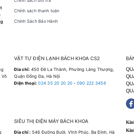
Chính sách đổi trả
t
Chính sách thanh toán
n
Chính Sách Bảo Hành
ng
VẬT TƯ ĐIỆN LẠNH BÁCH KHOA CS2
BÁ
ng
Đia chỉ:
450 Đê La Thành, Phường Láng Thượng,
QU
 Võ
Quận Đống Đa, Hà Nội
QU
Điện thoại
:
024 35 20 20 20
-
090 222 3456
QU
QU
 tráng men sáng đẹp, có đĩa xoay và đèn
SIÊU THỊ ĐIỆN MÁY BÁCH KHOA
Kin
ng lò rất dễ làm sạch. Đĩa xoay giúp món ăn của bạn được nấu chín
Kin
cửa lò ra.
g
Đia chỉ :
546 Đường Bười, Vĩnh Phúc, Ba Đình, Hà