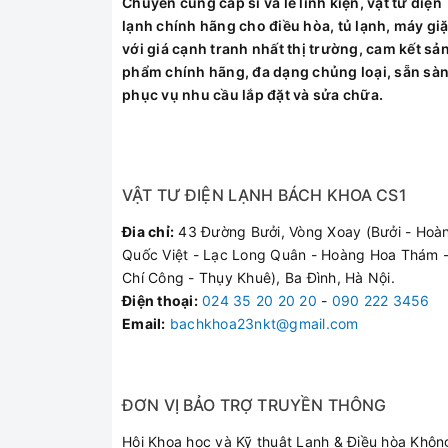
Chuyên cung cấp sỉ và lẻ linh kiện, vật tư điện
lạnh chính hãng cho điều hòa, tủ lạnh, máy giặ
với giá cạnh tranh nhất thị trường, cam kết sả
phẩm chính hãng, đa dạng chủng loại, sẵn sà
phục vụ nhu cầu lắp đặt và sửa chữa.
VẬT TƯ ĐIỆN LẠNH BÁCH KHOA CS1
Đia chỉ:
43 Đường Bưởi, Vòng Xoay (Bưởi - Hoà
Quốc Việt - Lạc Long Quân - Hoàng Hoa Thám -
Chí Công - Thụy Khuê), Ba Đình, Hà Nội.
Điện thoại
:
024 35 20 20 20
-
090 222 3456
Email:
bachkhoa23nkt@gmail.com
Khoang lò dung tích 20 lít,
ĐƠN VỊ BẢO TRỢ TRUYỀN THÔNG
Với lớp tráng men xám bền bỉ, ít bám bẩn, khoa
giúp bạn nhìn rõ bên trong lò mà không cần mở 
Hội Khoa học và Kỹ thuật Lạnh & Điều hòa Khôn