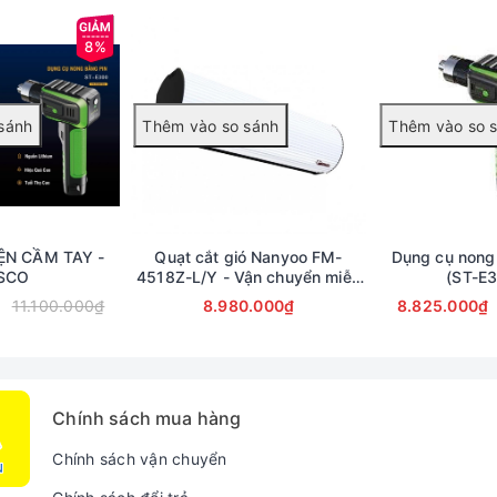
8%
ỆN CẦM TAY -
Quạt cắt gió Nanyoo FM-
Dụng cụ nong
SCO
4518Z-L/Y - Vận chuyển miễn
(ST-E
phí toàn quốc
11.100.000₫
8.980.000₫
8.825.000₫
 nhấn
Chính sách mua hàng
Chính sách vận chuyển