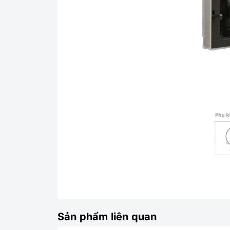
Kiểu dáng sang trọng, dễ dà
Lò vi sóng Sharp R-203VN-M có kích cỡ nhỏ gọn,
Sản phẩm liên quan