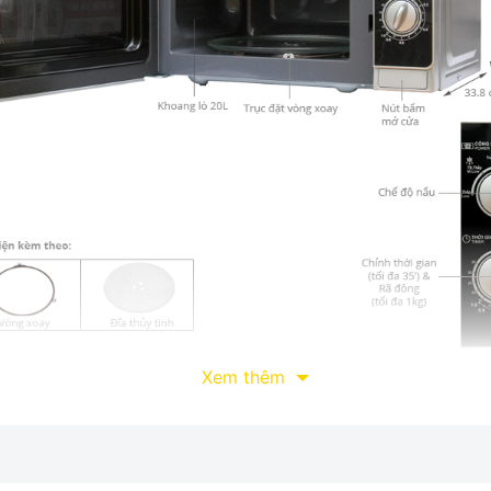
ng lắp đặt
Xem thêm
 không chiếm nhiều diện tích, góp phần tăng thêm nét trang nhã,