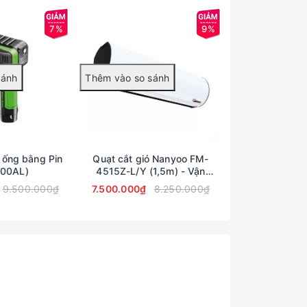
7%
9%
 ống bằng Pin
Quạt cắt gió Nanyoo FM-
LOE PIN ĐI
300AL)
4515Z-L/Y (1,5m) - Vận
TAS
chuyển miễn phí toàn quốc
9.500.000₫
7.500.000₫
8.250.000₫
7.100.000₫