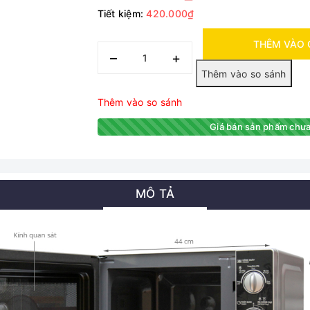
Tiết kiệm:
420.000₫
THÊM VÀO 
–
+
Thêm vào so sánh
Giá bán sản phẩm chưa
MÔ TẢ