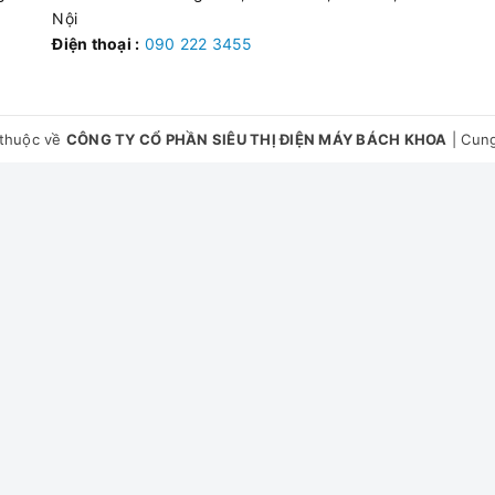
Nội
Điện thoại :
090 222 3455
thuộc về
CÔNG TY CỔ PHẦN SIÊU THỊ ĐIỆN MÁY BÁCH KHOA
|
Cung
hâm nóng, rã đông