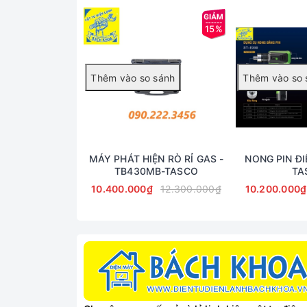
15%
MÁY PHÁT HIỆN RÒ RỈ GAS -
NONG PIN ĐI
TB430MB-TASCO
TA
10.400.000₫
12.300.000₫
10.200.000₫
Mở cửa lò đơn giản với nút