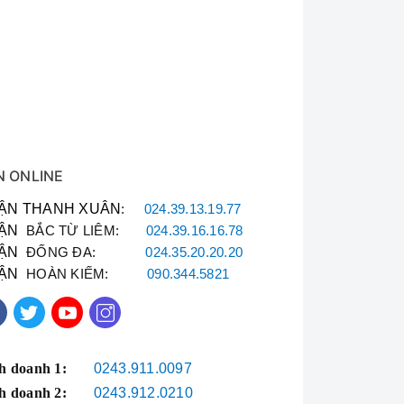
N ONLINE
ẬN THANH XUÂN
:
024.39.13.19.77
ẬN
BẮC TỪ LIÊM:
024.39.16.16.78
ẬN
ĐỐNG ĐA:
024.35.20.20.20
ẬN
HOÀN KIẾM:
090.344.5821
h doanh 1:
0243.911.0097
 đều nhanh, tiết kiệm thời gian. Đèn chiếu sáng
h doanh 2:
0243.912.0210