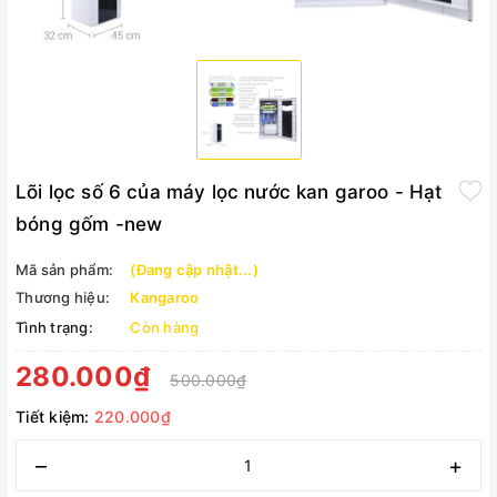
Lõi lọc số 6 của máy lọc nước kan garoo - Hạt
bóng gốm -new
Mã sản phẩm:
(Đang cập nhật...)
Thương hiệu:
Kangaroo
Tình trạng:
Còn hàng
280.000₫
500.000₫
Tiết kiệm:
220.000₫
–
+