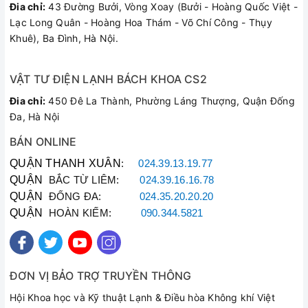
Đia chỉ:
43 Đường Bưởi, Vòng Xoay (Bưởi - Hoàng Quốc Việt -
Lạc Long Quân - Hoàng Hoa Thám - Võ Chí Công - Thụy
Khuê), Ba Đình, Hà Nội.
VẬT TƯ ĐIỆN LẠNH BÁCH KHOA CS2
Đia chỉ:
450 Đê La Thành, Phường Láng Thượng, Quận Đống
Đa, Hà Nội
BÁN ONLINE
QUẬN THANH XUÂN
:
024.39.13.19.77
QUẬN
BẮC TỪ LIÊM:
024.39.16.16.78
QUẬN
ĐỐNG ĐA:
024.35.20.20.20
QUẬN
HOÀN KIẾM:
090.344.5821
ĐƠN VỊ BẢO TRỢ TRUYỀN THÔNG
Hội Khoa học và Kỹ thuật Lạnh & Điều hòa Không khí Việt