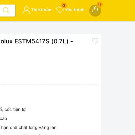
0
0
Tài khoản
Yêu thích
rolux ESTM5417S (0.7L) -
, cốc tiện lợi
 cao
 hạn chế chất lỏng văng lên