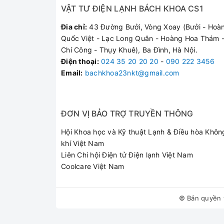
VẬT TƯ ĐIỆN LẠNH BÁCH KHOA CS1
Đia chỉ:
43 Đường Bưởi, Vòng Xoay (Bưởi - Hoà
Quốc Việt - Lạc Long Quân - Hoàng Hoa Thám -
Chí Công - Thụy Khuê), Ba Đình, Hà Nội.
Điện thoại
:
024 35 20 20 20
-
090 222 3456
Email:
bachkhoa23nkt@gmail.com
ĐƠN VỊ BẢO TRỢ TRUYỀN THÔNG
Hội Khoa học và Kỹ thuật Lạnh & Điều hòa Khôn
khí Việt Nam
Liên Chi hội Điện tử Điện lạnh Việt Nam
Coolcare Việt Nam
© Bản quyền 