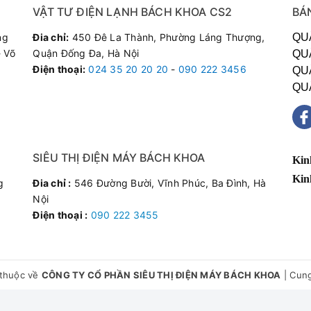
VẬT TƯ ĐIỆN LẠNH BÁCH KHOA CS2
BÁ
ng
Đia chỉ:
450 Đê La Thành, Phường Láng Thượng,
QU
 Võ
Quận Đống Đa, Hà Nội
QU
Điện thoại
:
024 35 20 20 20
-
090 222 3456
QU
QU
SIÊU THỊ ĐIỆN MÁY BÁCH KHOA
Kin
Kin
g
Đia chỉ :
546 Đường Bười, Vĩnh Phúc, Ba Đình, Hà
Nội
Điện thoại :
090 222 3455
thuộc về
CÔNG TY CỔ PHẦN SIÊU THỊ ĐIỆN MÁY BÁCH KHOA
|
Cung