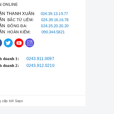
N ONLINE
ẬN THANH XUÂN
:
024.39.13.19.77
ẬN
BẮC TỪ LIÊM:
024.39.16.16.78
ẬN
ĐỐNG ĐA:
024.35.20.20.20
ẬN
HOÀN KIẾM:
090.344.5821
h doanh 1:
0243.911.0097
h doanh 2:
0243.912.0210
 cấp bởi
Sapo