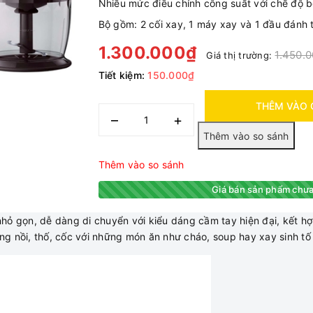
Nhiều mức điều chỉnh công suất với chế đô
Bộ gồm: 2 cối xay, 1 máy xay và 1 đầu đánh 
1.300.000₫
1.450.
Giá thị trường:
Tiết kiệm:
150.000₫
THÊM VÀO 
–
+
Thêm vào so sánh
Giá bán sản phẩm chưa
nhỏ gọn, dễ dàng di chuyển với kiểu dáng cầm tay hiện đại, kết 
g nồi, thố, cốc với những món ăn như cháo, soup hay xay sinh tố r