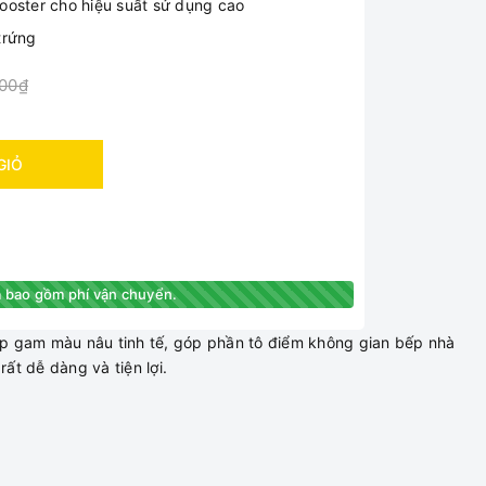
̣ booster cho hiệu suất sử dụng cao
trứng
000₫
GIỎ
 bao gồm phí vận chuyển.
hợp gam màu nâu tinh tế, góp phần tô điểm không gian bếp nhà
ất dễ dàng và tiện lợi.