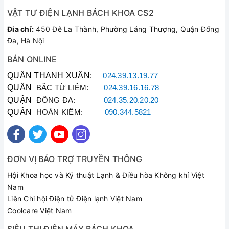
bảo hoạt động liên tục suốt 8000 giờ
VẬT TƯ ĐIỆN LẠNH BÁCH KHOA CS2
Thân mô tơ bằng nhôm đúc và nắp buồng bơm bằng đồng
Đia chỉ:
450 Đê La Thành, Phường Láng Thượng, Quận Đống
thau đảm bảo độ bền cao
Đa, Hà Nội
Công tắc với tiếp điểm bạch kim có thể vận hành 1 triệu lần
BÁN ONLINE
đóng/ngắt không suy giảm chất lượng
QUẬN THANH XUÂN
:
024.39.13.19.77
Nắp buồng bơm với đường cong mềm mại đem lại vẻ ngoài
QUẬN
BẮC TỪ LIÊM:
024.39.16.16.78
trang nhã
QUẬN
ĐỐNG ĐA:
024.35.20.20.20
QUẬN
HOÀN KIẾM:
090.344.5821
MÁY BƠM NƯỚC PANASONIC
– THÔNG SỐ KỸ THUẬT
ĐƠN VỊ BẢO TRỢ TRUYỀN THÔNG
Công suất: 200W
Hội Khoa học và Kỹ thuật Lạnh & Điều hòa Không khí Việt
Nguồn điện: 220V
Nam
Lưu lượng nước: 45lit/1 phút
Liên Chi hội Điện tử Điện lạnh Việt Nam
Coolcare Việt Nam
Chiều sâu hút: 9m
Chiều cao đẩy: 21m