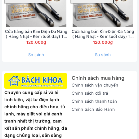
lên quá cao. Các lõi quay motor của máy bơm có độ chính
xác cao, có mạ chống gỉ sét đảm bảo cho máy có thể hoạt
động liên tục trong nhiều giờ.
Trong thực tế, máy bơm nước đẩy cao còn được gọi là máy
Cửa hàng bán Kìm Điện Đa Năng
Cửa hàng bán Kìm Điện Đa Năng
bơm dân dụng, dùng bơm nước từ giếng đào hoặc từ bể
( Hàng Nhật - Kèm tuốt dây) Tại
( Hàng Nhật - Kèm tuốt dây) Tại
ngầm dưới mặt đất lên bồn cao, bơm nước tưới tiêu, sản
đường Hồ Tùng Mậu -
đường Xuân Thủy -
120.000₫
120.000₫
0902223456
0902223456
xuấại thị trường Việt Nam các thương hiệu máy bơm nước
đẩy cao uy tín phải kể đến thương hiệu Máy bơm nước
So sánh
So sánh
pentax, Máy bơm ebara, Máy bơm P
Chính sách mua hàng
Chính sách vận chuyển
MÁY BƠM NƯỚC PANASONIC
Chuyên cung cấp sỉ và lẻ
Chính sách đổi trả
linh kiện, vật tư điện lạnh
Chính sách thanh toán
ĐẨY CAO CÓ TÍNH NĂNG GÌ
chính hãng cho điều hòa, tủ
Chính Sách Bảo Hành
NỔI BẬT?
lạnh, máy giặt với giá cạnh
tranh nhất thị trường, cam
kết sản phẩm chính hãng, đa
Sử dụng cho gia đình có nguồn nước yếu, thích hợp dùng
dạng chủng loại, sẵn sàng
cho nhà 3 đến 5 tầng