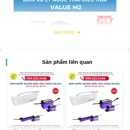
Xem thêm
Sản phẩm liên quan
Bơm xử lý nước thải điều hòa VALUE M2
là giải
pháp hiệu quả và thẩm mỹ để giải quyết vấn đề thoát
nước ngưng tụ từ các máy điều hòa không thể lắp đặt
đường ống thoát nước tự nhiên. Với thiết kế nhỏ gọn
và khả năng hoạt động êm ái, bơm VALUE M2 được
tin dùng tại nhiều hộ gia đình và văn phòng tại