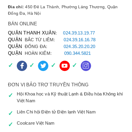
Lưu lượng bơm tối đa:
15 L/h
Đia chỉ:
450 Đê La Thành, Phường Láng Thượng, Quận
Chiều cao bơm tối đa:
10 mét
Đống Đa, Hà Nội
BÁN ONLINE
---
QUẬN THANH XUÂN
:
024.39.13.19.77
QUẬN
BẮC TỪ LIÊM:
024.39.16.16.78
Mua Bơm Xử Lý Nước Thải
QUẬN
ĐỐNG ĐA:
024.35.20.20.20
VALUE M2 Chính Hãng Ở
QUẬN
HOÀN KIẾM:
090.344.5821
Đâu?
Để đảm bảo mua được sản phẩm chính hãng, chất
ĐƠN VỊ BẢO TRỢ TRUYỀN THÔNG
lượng cao và được bảo hành đầy đủ, quý khách hàng
tại khu vực **Đường Bưởi**, Ba Đình, Cầu Giấy và
Hội Khoa học và Kỹ thuật Lạnh & Điều hòa Không khí
Hoàng Quốc Việt có thể đến trực tiếp địa chỉ:
Việt Nam
CÔNG TY TNHH KỸ THUẬT VÀ THƯƠNG MẠI
Liên Chi hội Điện tử Điện lạnh Việt Nam
BÁCH KHOA
Địa chỉ: 43 - 45 Đường Bưởi (Vòng Quay Bưởi -
Coolcare Việt Nam
Hoàng Quốc Việt), Ba Đình, Hà Nội.