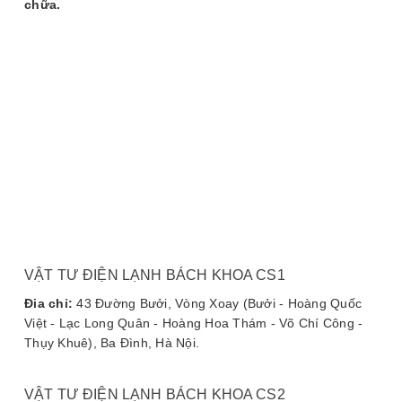
chữa.
giúp việc lắp đặt và vệ sinh trở nên thuận tiện.
Tiết kiệm năng lượng:
Tiêu thụ điện năng thấp,
thân thiện với môi trường và giúp tiết kiệm chi phí
điện.
---
Thông Số Kỹ Thuật Chính
Nắm rõ thông số kỹ thuật giúp bạn dễ dàng lựa chọn
sản phẩm phù hợp:
Model:
VALUE M2
VẬT TƯ ĐIỆN LẠNH BÁCH KHOA CS1
Đia chỉ:
43 Đường Bưởi, Vòng Xoay (Bưởi - Hoàng Quốc
Điện áp:
220V ~ 50Hz
Việt - Lạc Long Quân - Hoàng Hoa Thám - Võ Chí Công -
Công suất:
~3W
Thụy Khuê), Ba Đình, Hà Nội.
Độ ồn:
< 19dB
VẬT TƯ ĐIỆN LẠNH BÁCH KHOA CS2