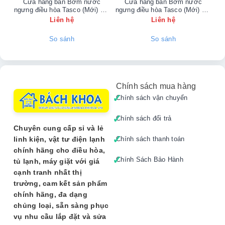
**Đường Bưởi** và các khu vực lân cận.
Cửa hàng bán Bơm nước
Cửa hàng bán Bơm nước
ngưng điều hòa Tasco (Mới) Tại
ngưng điều hòa Tasco (Mới) Tại
ng
---
KĐT Đại Kim - 0902223456
KĐT Linh Đàm - 0902223456
Liên hệ
Liên hệ
So sánh
So sánh
Đặc Điểm Nổi Bật Của Bơm
VALUE M2
Chính sách mua hàng
Thiết kế nhỏ gọn, hiện đại:
Dễ dàng lắp đặt âm
Chính sách vận chuyển
tường hoặc giấu kín, không làm ảnh hưởng đến
thẩm mỹ không gian.
Chính sách đổi trả
Chuyên cung cấp sỉ và lẻ
Hoạt động siêu êm:
Độ ồn cực thấp (chỉ khoảng
linh kiện, vật tư điện lạnh
Chính sách thanh toán
19dB) gần như không nghe thấy, lý tưởng cho
chính hãng cho điều hòa,
phòng ngủ, văn phòng, phòng khách.
Chính Sách Bảo Hành
tủ lạnh, máy giặt với giá
cạnh tranh nhất thị
Công suất mạnh mẽ:
Với khả năng đẩy nước lên
trường, cam kết sản phẩm
độ cao ấn tượng, phù hợp cho nhiều vị trí lắp đặt
chính hãng, đa dạng
khác nhau.
chủng loại, sẵn sàng phục
vụ nhu cầu lắp đặt và sửa
Lắp đặt và bảo trì dễ dàng:
Cấu tạo đơn giản