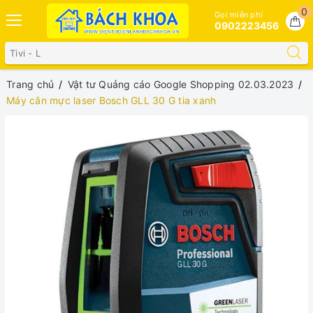
0
Gọi miễn phí
0902223456
Trang chủ
Vật tư Quảng cáo Google Shopping 02.03.2023
Máy cân mực laser Bosch GLL 30 G tia xanh