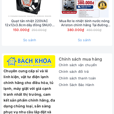
chân.
Ứng dụng của máy cân mực laser Bosch GLL 30 G
Quạt tản nhiệt 220VAC
Mua Rơ le nhiệt bình nước nóng
Máy cân mực Bosch có tính ứng dụng cao trong ngàng xây
12x12x3.8cm dây đồng SNUON
Ariston chính hãng Tại đường
chính hãng
Nguyễn Phong Sắc -
dựng, sửa chữa lắp đặt:
150.000₫
380.000₫
250.000₫
450.000₫
0902223456
Thi công cơ điện: Đi dây, máng cáp, công tắc, ổ cắm, lắp
So sánh
So sánh
đèn, ống dẫn nước, lắp điều hòa nhiệt độ.
Ốp lát sàn nhà, ốp gạch tường.
Lắp đặt cửa hàng và bếp: Treo kệ, tủ, kệ chén, lót sàn.
Chính sách mua hàng
Trang trí nội thất: Chạy chỉ, sơn nước, lắp tranh, màn cửa,
Chính sách vận chuyển
đèn.
Chuyên cung cấp sỉ và lẻ
Chính sách đổi trả
Khảo sát: Giám sát thi công, đo đạc.
linh kiện, vật tư điện lạnh
Chính sách thanh toán
Đóng trần thạch cao.
chính hãng cho điều hòa, tủ
Nhôm kính cửa: Lắp cửa sổ, cửa chính, khung cửa, vách
Chính Sách Bảo Hành
lạnh, máy giặt với giá cạnh
ngăn.
tranh nhất thị trường, cam
Đóng nột thất cho tàu.
kết sản phẩm chính hãng, đa
Xây dựng nhà tiền chế: Dựng cột, gióng thẳng hàng.
dạng chủng loại, sẵn sàng
Máy được dùng nhiều trong ngành nội thất
phục vụ nhu cầu lắp đặt và