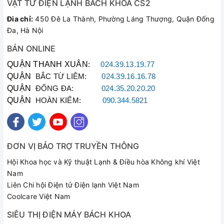
VẬT TƯ ĐIỆN LẠNH BÁCH KHOA CS2
Đia chỉ:
450 Đê La Thành, Phường Láng Thượng, Quận Đống
Đa, Hà Nội
BÁN ONLINE
QUẬN THANH XUÂN
:
024.39.13.19.77
QUẬN
BẮC TỪ LIÊM:
024.39.16.16.78
QUẬN
ĐỐNG ĐA:
024.35.20.20.20
QUẬN
HOÀN KIẾM:
090.344.5821
ĐƠN VỊ BẢO TRỢ TRUYỀN THÔNG
Hội Khoa học và Kỹ thuật Lạnh & Điều hòa Không khí Việt
Nam
Liên Chi hội Điện tử Điện lạnh Việt Nam
Coolcare Việt Nam
SIÊU THỊ ĐIỆN MÁY BÁCH KHOA