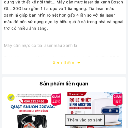
dựng và thiết kế nội thất... Máy cân mực laser tia xanh Bosch
GLL 30G bao gồm 1 tia dọc và 1 tia ngang. Tia laser màu
xanh lá giúp bạn nhìn rõ nét hơn gấp 4 lần so với tia laser
màu đỏ nên sử dụng cực kỳ hiệu quả ở cả trong nhà và ngoài
trời có nhiều ánh sáng.
Máy cân mực có tia laser màu xanh lá
Tính năng ưu việt của máy cân mực laser Bosch GLL 30 G
Xem thêm
Thiết kế vừa tay nhờ công nghệ thấu kính T.
Công tắc trượt bật/tắt bên hông máy dễ sử dụng.
Tia laser màu xanh cho độ chính xác cao. Nhờ công nghệ
Sản phẩm liên quan
tia xanh của Bosch nên máy sẽ ít phát nhiệt, hạn chế nóng
máy, kéo dài tuổi thọ cho sản phẩm.
Sản phẩm thiết kế đạt tiêu chuẩn IP40 sẽ bảo vệ khỏi
40%
16%
những vật có bán kính lớn hơn 1mm ví dụ như dây điện.
Máy còn có tiêu chuẩn kháng nước/chống bụi đạt chuẩn
IP54, giúp bạn yên tâm hơn khi sử dụng ở ngoài trời.
Sản phẩm đi kèm 2 pin AA và bao đựng. Máy chưa đi kèm