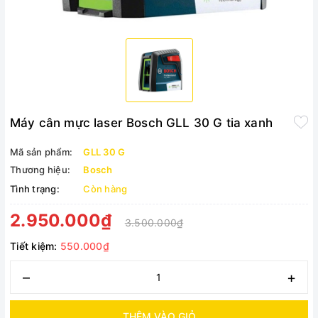
Máy cân mực laser Bosch GLL 30 G tia xanh
Mã sản phẩm:
GLL 30 G
Thương hiệu:
Bosch
Tình trạng:
Còn hàng
2.950.000₫
3.500.000₫
Tiết kiệm:
550.000₫
–
+
THÊM VÀO GIỎ