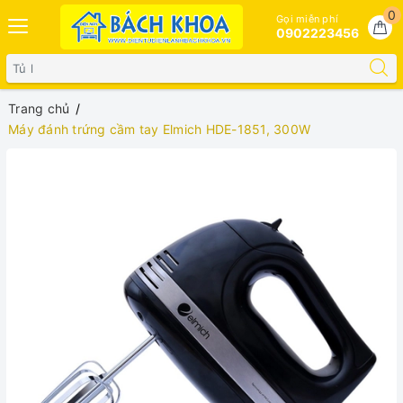
0
Gọi miễn phí
0902223456
Trang chủ
Máy đánh trứng cầm tay Elmich HDE-1851, 300W