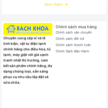
Máy Đánh Trứng Cầm Tay Elmich HDE-1851 - 4021851
Xem thêm
(300W)
hoạt động với công suất 300W, giúp cho việc trộn
bột, đánh trứng của bạn được nhanh chóng.
Linh hoạt, mạnh mẽ với 5 tốc độ điều khiển.
Động cơ công suất lớn 300W, lõi mô tơ được quấn bằng
Chính sách mua hàng
dây đồng nguyên chất, giúp tăng tuổi thọ sử dụng.
Chính sách vận chuyển
An toàn cho sức khỏe với 2 bộ que trộn bằng inox không
Chuyên cung cấp sỉ và lẻ
Chính sách đổi trả
gỉ.
linh kiện, vật tư điện lạnh
Chính sách thanh toán
Thiết kế sang trọng, nhỏ gọn, vừa tay vô cùng thuận tiện
chính hãng cho điều hòa, tủ
Chính Sách Bảo Hành
khi sử dụng.
lạnh, máy giặt với giá cạnh
tranh nhất thị trường, cam
kết sản phẩm chính hãng, đa
dạng chủng loại, sẵn sàng
phục vụ nhu cầu lắp đặt và
sửa chữa.