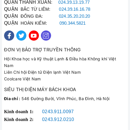
QUẬN THANH XUÂN
:
024.39.13.19.77
QUẬN
BẮC TỪ LIÊM:
024.39.16.16.78
QUẬN
ĐỐNG ĐA:
024.35.20.20.20
QUẬN
HOÀN KIẾM:
090.344.5821
ĐƠN VỊ BẢO TRỢ TRUYỀN THÔNG
Hội Khoa học và Kỹ thuật Lạnh & Điều hòa Không khí Việt
Nam
Liên Chi hội Điện tử Điện lạnh Việt Nam
Coolcare Việt Nam
SIÊU THỊ ĐIỆN MÁY BÁCH KHOA
Đia chỉ :
546 Đường Bười, Vĩnh Phúc, Ba Đình, Hà Nội
Kinh doanh 1:
0243.911.0097
Kinh doanh 2:
0243.912.0210