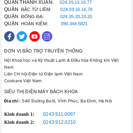
QUẬN THANH XUÂN
:
024.39.13.19.77
QUẬN
BẮC TỪ LIÊM:
024.39.16.16.78
QUẬN
ĐỐNG ĐA:
024.35.20.20.20
QUẬN
HOÀN KIẾM:
090.344.5821
ĐƠN VỊ BẢO TRỢ TRUYỀN THÔNG
Hội Khoa học và Kỹ thuật Lạnh & Điều hòa Không khí Việt
Nam
Liên Chi hội Điện tử Điện lạnh Việt Nam
Coolcare Việt Nam
SIÊU THỊ ĐIỆN MÁY BÁCH KHOA
Đia chỉ :
546 Đường Bười, Vĩnh Phúc, Ba Đình, Hà Nội
Kinh doanh 1:
0243.911.0097
Kinh doanh 2:
0243.912.0210