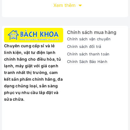
Máy Đánh Trứng Cầm Tay Elmich HDE-1852 - 4021852
Xem thêm
(300W)
hoạt động với công suất 300W, giúp cho việc trộn
bột, đánh trứng của bạn được nhanh chóng.
Linh hoạt, mạnh mẽ với 5 tốc độ điều khiển.
Động cơ công suất lớn 300W, lõi mô tơ được quấn bằng
Chính sách mua hàng
dây đồng nguyên chất, giúp tăng tuổi thọ sử dụng.
Chính sách vận chuyển
An toàn cho sức khỏe với 2 bộ que trộn bằng inox không
Chuyên cung cấp sỉ và lẻ
Chính sách đổi trả
gỉ.
linh kiện, vật tư điện lạnh
Chính sách thanh toán
Thiết kế sang trọng, nhỏ gọn, vừa tay vô cùng thuận tiện
chính hãng cho điều hòa, tủ
Chính Sách Bảo Hành
khi sử dụng.
lạnh, máy giặt với giá cạnh
Sản phẩm đạt tiêu chuẩn chất lượng Châu Âu.
tranh nhất thị trường, cam
kết sản phẩm chính hãng, đa
dạng chủng loại, sẵn sàng
phục vụ nhu cầu lắp đặt và
sửa chữa.