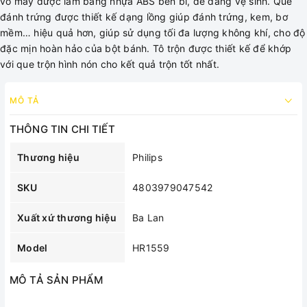
vỏ máy được làm bằng nhựa ABS bền bỉ, dễ dàng vệ sinh. Que
đánh trứng được thiết kế dạng lồng giúp đánh trứng, kem, bơ
mềm… hiệu quả hơn, giúp sử dụng tối đa lượng không khí, cho độ
đặc mịn hoàn hảo của bột bánh. Tô trộn được thiết kế để khớp
với que trộn hình nón cho kết quả trộn tốt nhất.
MÔ TẢ
THÔNG TIN CHI TIẾT
Thương hiệu
Philips
SKU
4803979047542
Xuất xứ thương hiệu
Ba Lan
Model
HR1559
MÔ TẢ SẢN PHẨM