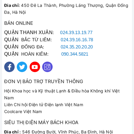
Đia chỉ:
450 Đê La Thành, Phường Láng Thượng, Quận Đống
Đa, Hà Nội
BÁN ONLINE
QUẬN THANH XUÂN
:
024.39.13.19.77
QUẬN
BẮC TỪ LIÊM:
024.39.16.16.78
QUẬN
ĐỐNG ĐA:
024.35.20.20.20
QUẬN
HOÀN KIẾM:
090.344.5821
ĐƠN VỊ BẢO TRỢ TRUYỀN THÔNG
Hội Khoa học và Kỹ thuật Lạnh & Điều hòa Không khí Việt
Nam
Liên Chi hội Điện tử Điện lạnh Việt Nam
Coolcare Việt Nam
SIÊU THỊ ĐIỆN MÁY BÁCH KHOA
Đia chỉ :
546 Đường Bười, Vĩnh Phúc, Ba Đình, Hà Nội