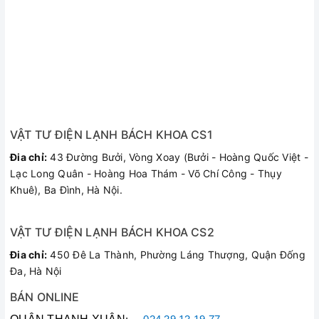
VẬT TƯ ĐIỆN LẠNH BÁCH KHOA CS1
Đia chỉ:
43 Đường Bưởi, Vòng Xoay (Bưởi - Hoàng Quốc Việt -
Lạc Long Quân - Hoàng Hoa Thám - Võ Chí Công - Thụy
Khuê), Ba Đình, Hà Nội.
Thông Số Kỹ Thuật Máy Dò
VẬT TƯ ĐIỆN LẠNH BÁCH KHOA CS2
Rò Rỉ Ga Lạnh Value VML-1
Đia chỉ:
450 Đê La Thành, Phường Láng Thượng, Quận Đống
Đa, Hà Nội
BÁN ONLINE
Thông Số Kỹ Thuật
Chi Tiết Thiết Kế Đạt