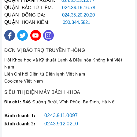
QUẬN THANH XUÂN
:
024.39.13.19.77
Linh Kiện
Chuẩn Hãng Value
QUẬN
BẮC TỪ LIÊM:
024.39.16.16.78
QUẬN
ĐỐNG ĐA:
024.35.20.20.20
VML-1 (Dòng máy dò
QUẬN
HOÀN KIẾM:
090.344.5821
Model Thiết Bị
rò rỉ ga điện tử cầm
tay chuyên dụng)
VALUE (Thương hiệu
ĐƠN VỊ BẢO TRỢ TRUYỀN THÔNG
dụng cụ ngành lạnh
Thương Hiệu
Hội Khoa học và Kỹ thuật Lạnh & Điều hòa Không khí Việt
xuất khẩu hàng đầu
Nam
thế giới)
Liên Chi hội Điện tử Điện lạnh Việt Nam
Coolcare Việt Nam
Tương thích hoàn hảo
mọi loại ga phổ biến:
SIÊU THỊ ĐIỆN MÁY BÁCH KHOA
Các Loại Ga Hỗ Trợ
R22, R134A, R404A,
Đia chỉ :
546 Đường Bười, Vĩnh Phúc, Ba Đình, Hà Nội
R407C, R410A, R32,
R1234yf...
Kinh doanh 1:
0243.911.0097
Kinh doanh 2:
0243.912.0210
Nhỏ hơn hoặc bằng 3
gam/năm (Phát hiện