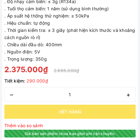
. Độ nhạy cảm biến: ≤ 3g (R134a)
. Tuổi thọ cảm biến: 1 năm (sử dụng bình thường)
. Áp suất hệ thống thử nghiệm: ≥ 50kPa
. Hiệu chuẩn: tự động
. Thời gian kiểm tra: ≤ 3 giây (phát hiện kích thước và khoảng
cách nguồn rò rỉ)
. Chiều dài đầu dò: 400mm
. Nguồn điện: 5V
. Trọng lượng: 350g
2.375.000₫
2.665.000₫
Tiết kiệm:
290.000₫
–
+
HẾT HÀNG
Thêm vào so sánh
Giá bán sản phẩm chưa bao gồm phí vận chuyển.