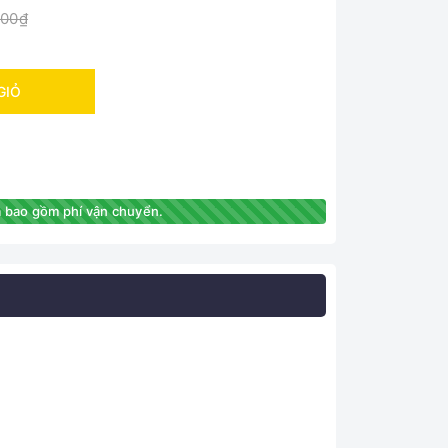
000₫
GIỎ
 bao gồm phí vận chuyển.