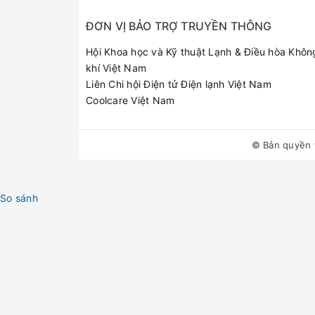
đẹp mắt. Ngoài ra, lưỡi dao được thiết kế hình c
ĐƠN VỊ BẢO TRỢ TRUYỀN THÔNG
Ép nhanh với công suất lớn
Hội Khoa học và Kỹ thuật Lạnh & Điều hòa Khôn
Máy ép hoạt động với công suất mạnh lên đến 
khí Việt Nam
gian và công suất.
Liên Chi hội Điện tử Điện lạnh Việt Nam
Khóa bảo vệ, đế chống trượ
Coolcare Việt Nam
Khóa an toàn giữ cối và các bộ phận chắc chắn
© Bản quyền 
So sánh