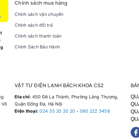
Chính sách mua hàng
Chính sách vận chuyển
ợc thiết kế hiện đại, màu sắc trang nhã góp phần tô điểm khôn
Chính sách đổi trả
cao; thân máy được làm bằng kim loại cao cấp, bình chứa, nắp đậ
t
Chính sách thanh toán
n
khi lắp đặt các bộ phận vào đúng vị trí, chỉ cần cho trái cây v
Chính Sách Bảo Hành
ng
g thức nước trái cây hoàn toàn nguyên chất.
 độ
ng bị vòi rót xoay 120 độ được thiết kế hiện đại có thể xoay 120
i xoay máy.
VẬT TƯ ĐIỆN LẠNH BÁCH KHOA CS2
BÁ
ính rộng
ng
Đia chỉ:
450 Đê La Thành, Phường Láng Thượng,
QU
 Võ
Quận Đống Đa, Hà Nội
QU
nh rộng, tiện lợi để ép nguyên quả (táo) và các loại rau củ quả
Điện thoại
:
024 35 20 20 20
-
090 222 3456
QU
QU
 thép không gỉ
u thép không gỉ, các khe được thiết kế rất nhỏ, giúp lọc sạch bã