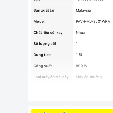
Sản xuất tại
Malaysia
Model
PAVH-MJ-SJ01WRA
Chất liệu cối xay
Nhựa
Số lượng cối
1
Dung tích
1.5L
Công suất
800 W
Loại máy ép trái cây
Máy ép thường
Màu/Họa tiết
Trắng
Kích thước
384 x 216 x 305 mm
MÔ TẢ SẢN PHẨM