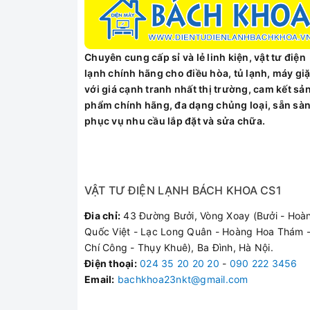
Thiết kế trang nhã, hiện đại
Máy ép trái cây Panasonic PAVH-MJ-SJ01WRA đư
Chuyên cung cấp sỉ và lẻ linh kiện, vật tư điện
nhau một cách chắc chắn và mang tính thẩm mỹ 
lạnh chính hãng cho điều hòa, tủ lạnh, máy giặ
máy vận hành êm ái, ổn định và an toàn.
với giá cạnh tranh nhất thị trường, cam kết sả
Việc sử dụng máy cũng không mấy khó khăn, sau 
phẩm chính hãng, đa dạng chủng loại, sẵn sà
vào ly chứa nước để bạn có thể trực tiếp thưởn
phục vụ nhu cầu lắp đặt và sửa chữa.
Tiện lợi với vòi rót xoay 120
Máy ép trái cây Panasonic PAVH-MJ-SJ01WRA tra
rót nước ép ra nhiều ly mà không nhất thiết phả
VẬT TƯ ĐIỆN LẠNH BÁCH KHOA CS1
Ống dẫn trái cây có đường k
Đia chỉ:
43 Đường Bưởi, Vòng Xoay (Bưởi - Hoà
Quốc Việt - Lạc Long Quân - Hoàng Hoa Thám -
Sản phẩm với thiết kế phần ống dẫn có đường kí
Chí Công - Thụy Khuê), Ba Đình, Hà Nội.
cắt nhỏ.
Điện thoại
:
024 35 20 20 20
-
090 222 3456
Lưới lọc, lưỡi dao làm bằng
Email:
bachkhoa23nkt@gmail.com
Sản phẩm trang bị lưới lọc được làm từ chất liệ