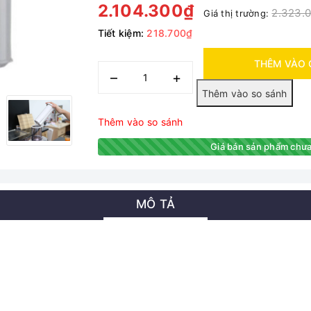
2.104.300₫
2.323.
Giá thị trường:
Tiết kiệm:
218.700₫
THÊM VÀO 
–
+
Thêm vào so sánh
Giá bán sản phẩm chưa
MÔ TẢ