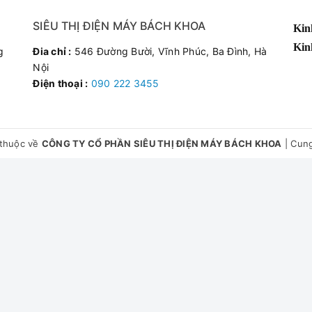
hữ S nhỏ giúp ép được nhiều nước hơn, tiết kiệm tối đa lượng trái 
SIÊU THỊ ĐIỆN MÁY BÁCH KHOA
Kin
Kin
g
Đia chỉ :
546 Đường Bười, Vĩnh Phúc, Ba Đình, Hà
800 W giúp nhanh chóng có được những ly nước ép tươi ngon, bổ 
Nội
Điện thoại :
090 222 3455
t
, cố định khi máy hoạt động, chân đế bằng cao su vững chãi, chố
thuộc về
CÔNG TY CỔ PHẦN SIÊU THỊ ĐIỆN MÁY BÁCH KHOA
|
Cung