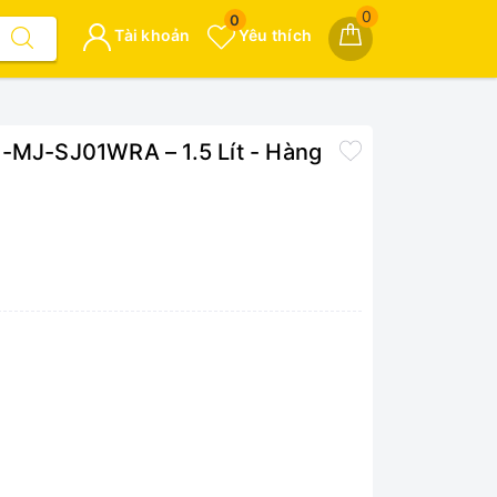
0
0
Tài khoản
Yêu thích
H-MJ-SJ01WRA – 1.5 Lít - Hàng