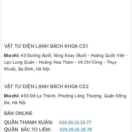
VẬT TƯ ĐIỆN LẠNH BÁCH KHOA CS1
Tăng khả năng giặt sạch quần áo với lồng giặt Lily độc
Đia chỉ:
43 Đường Bưởi, Vòng Xoay (Bưởi - Hoàng Quốc Việt -
đáo
Lạc Long Quân - Hoàng Hoa Thám - Võ Chí Công - Thụy
Khuê), Ba Đình, Hà Nội.
Lồng giặt Lily được thiết kế với nhiều lỗ tròn đặc biệt, giúp
cho việc thẩm thấu nước của quần áo trở nên nhanh chóng
hơn, góp phần làm tăng hiệu quả giặt sạch.
VẬT TƯ ĐIỆN LẠNH BÁCH KHOA CS2
Đia chỉ:
450 Đê La Thành, Phường Láng Thượng, Quận Đống
Đa, Hà Nội
BÁN ONLINE
QUẬN THANH XUÂN
:
024.39.13.19.77
QUẬN
BẮC TỪ LIÊM:
024.39.16.16.78