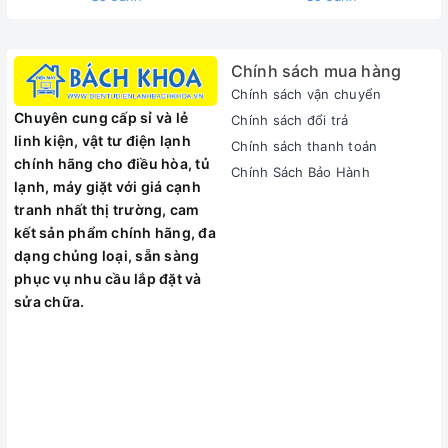
Chính sách mua hàng
Chính sách vận chuyển
Chuyên cung cấp sỉ và lẻ
Chính sách đổi trả
linh kiện, vật tư điện lạnh
Chính sách thanh toán
chính hãng cho điều hòa, tủ
Chính Sách Bảo Hành
lạnh, máy giặt với giá cạnh
tranh nhất thị trường, cam
kết sản phẩm chính hãng, đa
Trang bị công nghệ Inverter mang lại hiệu quả tiết kiệm
dạng chủng loại, sẵn sàng
điện
phục vụ nhu cầu lắp đặt và
được trang bị công nghệ Inverter – có khả năng kiểm
sửa chữa.
soát vòng xoay của động cơ, giúp cho mọi hoạt động của
máy mang lại hiệu quả giặt sạch tối ưu cũng như khả
năng tiết kiệm điện nước và vận hành êm ái.