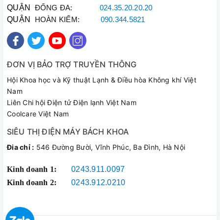
QUẬN
ĐỐNG ĐA:
024.35.20.20.20
QUẬN
HOÀN KIẾM:
090.344.5821
Diệt khuẩn, giảm nhăn quần áo nhờ Vapour Care
ĐƠN VỊ BẢO TRỢ TRUYỀN THÔNG
có tích hợp Vapour Care – công nghệ giặt hơi nước hiện đại,
mang lại hiệu quả diệt khuẩn tối ưu trên quần áo khi nhiệt độ
Hội Khoa học và Kỹ thuật Lạnh & Điều hòa Không khí Việt
giặt có thể lên đến 70 độ C.
Nam
Liên Chi hội Điện tử Điện lạnh Việt Nam
Ngoài ra, công nghệ này còn giúp cho quần áo nhà bạn giảm
Coolcare Việt Nam
bớt được độ nhăn sau khi giặt.
SIÊU THỊ ĐIỆN MÁY BÁCH KHOA
Đia chỉ :
546 Đường Bười, Vĩnh Phúc, Ba Đình, Hà Nội
Kinh doanh 1:
0243.911.0097
Kinh doanh 2:
0243.912.0210