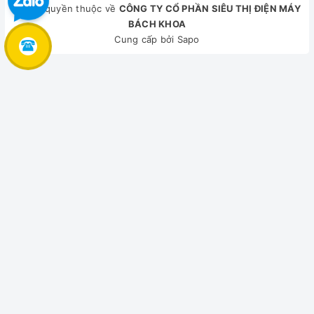
© Bản quyền thuộc về
CÔNG TY CỔ PHẦN SIÊU THỊ ĐIỆN MÁY
BÁCH KHOA
Công nghệ OKO MIX hòa tan bột giặt nhanh chóng, nâng
Cung cấp bởi
Sapo
cao hiệu quả giặt sạch
Nhờ có công nghệ Oko Mix mà bột giặt được hòa tan nhanh
So sánh
chóng hơn với nước, trước khi đưa vào lồng giặt. Công nghệ
này giúp cho quần áo sau khi giặt xong tránh bị dính xà
phòng, tiện lợi vô cùng.
Chống trẻ con nghịch phá với tính năng khóa an toàn