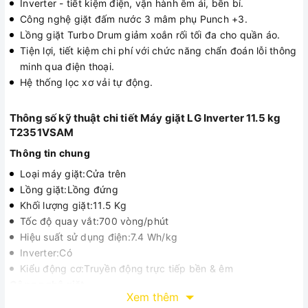
Inverter - tiết kiệm điện, vận hành êm ái, bền bỉ.
Công nghệ giặt đấm nước 3 mâm phụ Punch +3.
Lồng giặt Turbo Drum giảm xoắn rối tối đa cho quần áo.
Tiện lợi, tiết kiệm chi phí với chức năng chẩn đoán lỗi thông
minh qua điện thoại.
Hệ thống lọc xơ vải tự động.
Thông số kỹ thuật chi tiết Máy giặt LG Inverter 11.5 kg
T2351VSAM
Thông tin chung
Loại máy giặt:Cửa trên
Lồng giặt:Lồng đứng
Khối lượng giặt:11.5 Kg
Tốc độ quay vắt:700 vòng/phút
Hiệu suất sử dụng điện:7.4 Wh/kg
Inverter:Có
Kiểu động cơ:Truyền động trực tiếp bền & êm
Công nghệ giặt
Xem thêm
Công nghệ giặt:Punch+3, Turbo Drum