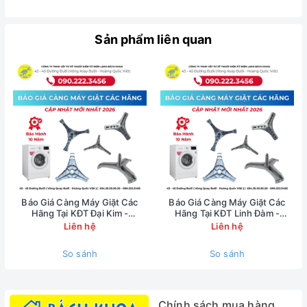
Tiện ích:Vắt khô nhanh, Tiết kiệm nước, Tiết kiệm điện,
Chống xoắn quần áo, Hẹn giờ, Tự động vệ sinh lồng giặt
Sản phẩm liên quan
Chương trình hoạt động:8 chương trình
Tổng quan
Chất liệu lồng giặt:Thép không gỉ
Chất liệu vỏ máy:Kim loại sơn tĩnh điện
Chất liệu nắp máy:Kính chịu lực
Bảng điều khiển:Tiếng Việt nút nhấn có màn hình hiển thị
Số người sử dụng:Từ trên 6 người (Trên 8.5 kg)
Kích thước - Khối lượng:Cao 99.2 cm - Ngang 59 cm - Sâu
60.6 cm - Nặng 40 kg
Nơi sản xuất:Việt Nam
Báo Giá Càng Máy Giặt Các
Báo Giá Càng Máy Giặt Các
Năm ra mắt:2017
Hãng Tại KĐT Đại Kim -
Hãng Tại KĐT Linh Đàm -
Hãng:LG.
0902223456
0902223456
Liên hệ
Liên hệ
So sánh
So sánh
Chính sách mua hàng