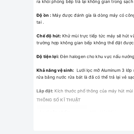
ra khỏi phòng bếp trả lại không gian trong sạch
Độ ồn :
Máy được đánh gía là dòng máy có công 
tai .
Chế độ hút:
Khử mùi trực tiếp tức máy sẽ hút và
trường hợp không gian bếp không thể đặt được
Độ tiện lợi:
Đèn halogen cho khu vực nấu nướng 
Khả năng vệ sinh:
Lưới lọc mỡ Aluminum 3 lớp 
rửa bằng nước rửa bát là đã có thể trả lại vẻ s
Lắp đặt:
Kích thước phổ thông của máy hút mùi 
THÔNG SỐ KĨ THUẬT
Loại sản phẩm
Máy Hút Mùi
Model
CZ 0370