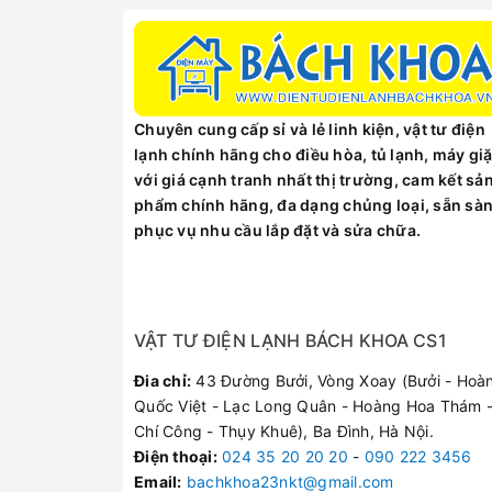
Kiểu dáng
Hút mùi kính cong
Chất liệu
Kính đen, Inox sáng 
– Đèn Led siêu sáng t
Chuyên cung cấp sỉ và lẻ linh kiện, vật tư điện
– Điều khiển cảm ứng
lạnh chính hãng cho điều hòa, tủ lạnh, máy giặ
– Cảm biến hút khói 
Thông số kỹ thuật
với giá cạnh tranh nhất thị trường, cam kết sả
– Tính năng điều khiể
phẩm chính hãng, đa dạng chủng loại, sẵn sà
– Lưới lọc mỡ bằng n
phục vụ nhu cầu lắp đặt và sửa chữa.
– Chế độ hút đẩy ra 
Lực hút
– Động cơ Turbin đôi
Độ ồn
< 45dbA
VẬT TƯ ĐIỆN LẠNH BÁCH KHOA CS1
Đia chỉ:
43 Đường Bưởi, Vòng Xoay (Bưởi - Hoà
Ống thoát
150mm
Quốc Việt - Lạc Long Quân - Hoàng Hoa Thám -
Chí Công - Thụy Khuê), Ba Đình, Hà Nội.
Kích thước
700mm
Điện thoại
:
024 35 20 20 20
-
090 222 3456
Email:
bachkhoa23nkt@gmail.com