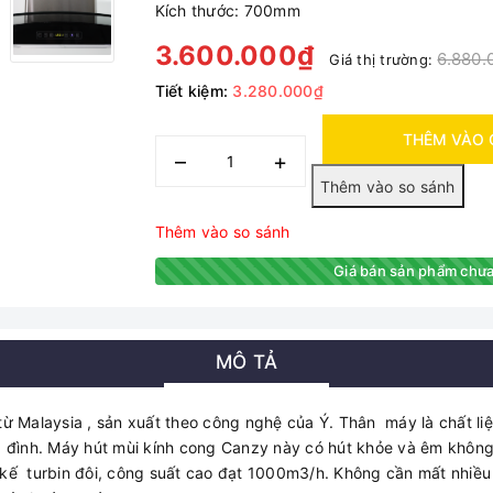
Kích thước: 700mm
3.600.000₫
6.880.
Giá thị trường:
Tiết kiệm:
3.280.000₫
THÊM VÀO 
–
+
Thêm vào so sánh
Giá bán sản phẩm chưa
MÔ TẢ
 Malaysia , sản xuất theo công nghệ của Ý. Thân máy là chất liệu
 đình. Máy hút mùi kính cong Canzy này có hút khỏe và êm khôn
ế turbin đôi, công suất cao đạt 1000m3/h. Không cần mất nhiều th