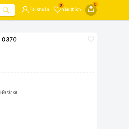
0
0
Tài khoản
Yêu thích
Z 0370
iển từ xa