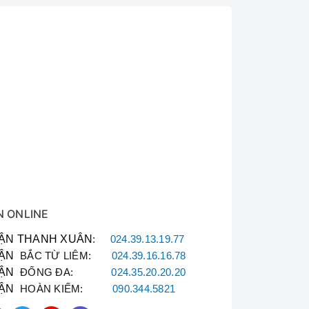
N ONLINE
ẬN THANH XUÂN
:
024.39.13.19.77
ẬN
BẮC TỪ LIÊM:
024.39.16.16.78
ẬN
ĐỐNG ĐA:
024.35.20.20.20
ẬN
HOÀN KIẾM:
090.344.5821