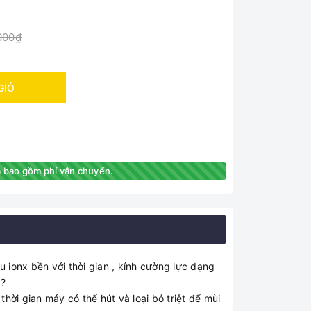
000₫
GIỎ
 bao gồm phí vận chuyển.
 ionx bền với thời gian , kính cường lực dạng
g?
ời gian máy có thể hút và loại bỏ triệt để mùi