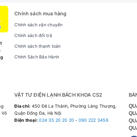
Chính sách mua hàng
bóng
Chính sách vận chuyển
iết kiệm điện
Chính sách đổi trả
 3 cấp độ
t
tự động
Chính sách thanh toán
n
n từ xa
Chính Sách Bảo Hành
ng
hôm 5 lớp
ngoài hoặc khử mùi bằng than hoạt tính
 đạt 1100 (m3/h)
VẬT TƯ ĐIỆN LẠNH BÁCH KHOA CS2
BÁ
ng
Đia chỉ:
450 Đê La Thành, Phường Láng Thượng,
QU
 Võ
Quận Đống Đa, Hà Nội
QU
Điện thoại
:
024 35 20 20 20
-
090 222 3456
QU
QU