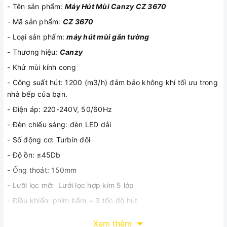
- Tên sản phẩm:
Máy Hút Mùi Canzy CZ 3670
- Mã sản phẩm:
CZ 3670
- Loại sản phẩm:
máy hút mùi gắn tường
- Thương hiệu:
Canzy
- Khử mùi kính cong
- Công suất hút: 1200 (m3/h) đảm bảo không khí tối ưu trong
nhà bếp của bạn.
- Điện áp: 220-240V, 50/60Hz
- Đèn chiếu sáng: đèn LED dải
- Số động cơ: Turbin đôi
- Độ ồn: ≤45Db
- Ống thoát: 150mm
- Lưỡi lọc mỡ: Lưới lọc hợp kim 5 lớp
- Điều khiển: phím bấm + 3 tốc độ hút
- Chế độ: Hút đẩy ra ngoài và khử mùi bằng than hoạt tính
Xem thêm