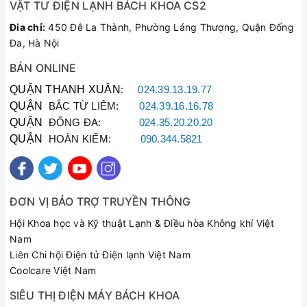
VẬT TƯ ĐIỆN LẠNH BÁCH KHOA CS2
Đia chỉ:
450 Đê La Thành, Phường Láng Thượng, Quận Đống
Đa, Hà Nội
BÁN ONLINE
QUẬN THANH XUÂN
:
024.39.13.19.77
QUẬN
BẮC TỪ LIÊM:
024.39.16.16.78
QUẬN
ĐỐNG ĐA:
024.35.20.20.20
QUẬN
HOÀN KIẾM:
090.344.5821
ĐƠN VỊ BẢO TRỢ TRUYỀN THÔNG
Hội Khoa học và Kỹ thuật Lạnh & Điều hòa Không khí Việt
Nam
Liên Chi hội Điện tử Điện lạnh Việt Nam
Coolcare Việt Nam
SIÊU THỊ ĐIỆN MÁY BÁCH KHOA