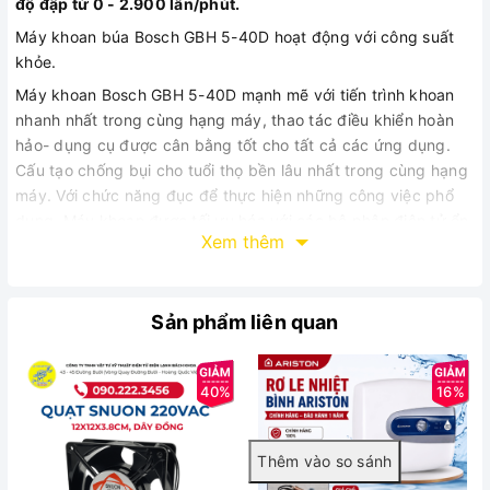
độ đập từ 0 - 2.900 lần/phút.
Máy khoan búa Bosch GBH 5-40D hoạt động với công suất
khỏe.
Máy khoan Bosch GBH 5-40D mạnh mẽ với tiến trình khoan
nhanh nhất trong cùng hạng máy, thao tác điều khiển hoàn
hảo- dụng cụ được cân bằng tốt cho tất cả các ứng dụng.
Cấu tạo chống bụi cho tuổi thọ bền lâu nhất trong cùng hạng
máy. Với chức năng đục để thực hiện những công việc phổ
dụng. Máy khoan được tối ưu hóa với các bộ phận điện tử ổn
Xem thêm
định,
6 cài đặt tốc độ.
Máy khoan búa Bosch GBH 5-40D hoạt động nhanh và mạnh
mẽ.
Sản phẩm liên quan
Thông số kỹ thuật
Khoét tường 99mm
40%
16%
Công suất 1100W
Lực đập 0 - 8.5J
Tốc độ đập 0 - 2900 lần/phút
Tốc độ không tải 170 - 340 vòng/phút