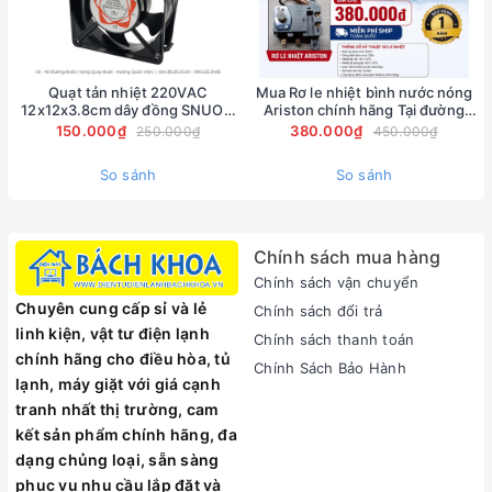
Đường kính mũi khoan 40mm
Thông tin chung
Quạt tản nhiệt 220VAC
Mua Rơ le nhiệt bình nước nóng
Trọng lượng sản phẩm 6,8kg
12x12x3.8cm dây đồng SNUON
Ariston chính hãng Tại đường
Thương hiệu Đức
chính hãng
Nguyễn Phong Sắc -
150.000₫
380.000₫
250.000₫
450.000₫
0902223456
Sản xuất tại Trung Quốc
So sánh
So sánh
Bảo hành 12 tháng
Chính sách mua hàng
Chính sách vận chuyển
Chuyên cung cấp sỉ và lẻ
Chính sách đổi trả
linh kiện, vật tư điện lạnh
Chính sách thanh toán
chính hãng cho điều hòa, tủ
Chính Sách Bảo Hành
lạnh, máy giặt với giá cạnh
tranh nhất thị trường, cam
kết sản phẩm chính hãng, đa
dạng chủng loại, sẵn sàng
phục vụ nhu cầu lắp đặt và