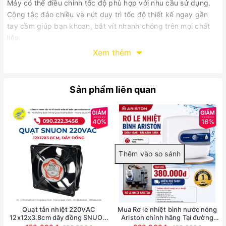
Máy có thể điều chỉnh tốc độ phù hợp với nhu cầu sử dụng.
Công tắc đảo chiều và nút duy trì tốc độ thiết kế ngay gần
tay cầm giúp bạn khoan, bắt vít nhanh chóng trên mọi chất
liệu.
Xem thêm
Sản phẩm liên quan
40%
16%
THÔNG SỐ KỸ THUẬT
Điện thế pin: 18 V
Quạt tản nhiệt 220VAC
Mua Rơ le nhiệt bình nước nóng
Tốc độ không tải: 0-460 / 0-1800 v/p
12x12x3.8cm dây đồng SNUON
Ariston chính hãng Tại đường
chính hãng
Nguyễn Phong Sắc -