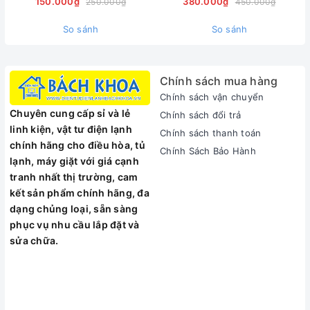
150.000₫
380.000₫
250.000₫
450.000₫
Lực xoắn ( cứng/mềm (2.0ah/5.0ah)): 50/24 | 50/28 Nm
0902223456
Khả năng cặp (tối thiểu/tối đa): 1.5/13mm
So sánh
So sánh
Đường kính khoan tối đa (gỗ/sắt/tường): 35/13/13mm
Chính sách mua hàng
Chính sách vận chuyển
Chuyên cung cấp sỉ và lẻ
Chính sách đổi trả
linh kiện, vật tư điện lạnh
Chính sách thanh toán
chính hãng cho điều hòa, tủ
Chính Sách Bảo Hành
lạnh, máy giặt với giá cạnh
tranh nhất thị trường, cam
kết sản phẩm chính hãng, đa
dạng chủng loại, sẵn sàng
phục vụ nhu cầu lắp đặt và
sửa chữa.