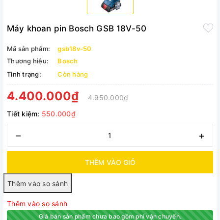
Máy khoan pin Bosch GSB 18V-50
Mã sản phẩm:
gsb18v-50
Thương hiệu:
Bosch
Tình trạng:
Còn hàng
4.400.000₫
4.950.000₫
Tiết kiệm:
550.000₫
–
+
THÊM VÀO GIỎ
Thêm vào so sánh
Giá bán sản phẩm chưa bao gồm phí vận chuyển.