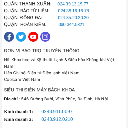
QUẬN THANH XUÂN
:
024.39.13.19.77
QUẬN
BẮC TỪ LIÊM:
024.39.16.16.78
QUẬN
ĐỐNG ĐA:
024.35.20.20.20
QUẬN
HOÀN KIẾM:
090.344.5821
ĐƠN VỊ BẢO TRỢ TRUYỀN THÔNG
Hội Khoa học và Kỹ thuật Lạnh & Điều hòa Không khí Việt
Nam
Liên Chi hội Điện tử Điện lạnh Việt Nam
Coolcare Việt Nam
SIÊU THỊ ĐIỆN MÁY BÁCH KHOA
Đia chỉ :
546 Đường Bười, Vĩnh Phúc, Ba Đình, Hà Nội
Kinh doanh 1:
0243.911.0097
Kinh doanh 2:
0243.912.0210