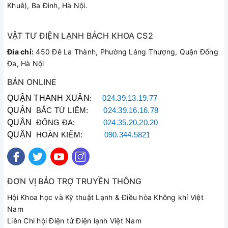
Khuê), Ba Đình, Hà Nội.
VẬT TƯ ĐIỆN LẠNH BÁCH KHOA CS2
Đia chỉ:
450 Đê La Thành, Phường Láng Thượng, Quận Đống
Đa, Hà Nội
BÁN ONLINE
QUẬN THANH XUÂN
:
024.39.13.19.77
QUẬN
BẮC TỪ LIÊM:
024.39.16.16.78
QUẬN
ĐỐNG ĐA:
024.35.20.20.20
QUẬN
HOÀN KIẾM:
090.344.5821
ĐƠN VỊ BẢO TRỢ TRUYỀN THÔNG
Hội Khoa học và Kỹ thuật Lạnh & Điều hòa Không khí Việt
Nam
Liên Chi hội Điện tử Điện lạnh Việt Nam