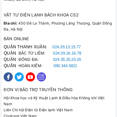
VẬT TƯ ĐIỆN LẠNH BÁCH KHOA CS2
Đia chỉ:
450 Đê La Thành, Phường Láng Thượng, Quận Đống
Đa, Hà Nội
BÁN ONLINE
QUẬN THANH XUÂN
:
024.39.13.19.77
QUẬN
BẮC TỪ LIÊM:
024.39.16.16.78
Turbo - Xóa tan oi bức chỉ trong tích tắc
QUẬN
ĐỐNG ĐA:
024.35.20.20.20
Sau khi bạn kích hoạt tính năng làm lạnh nhanh tủrbo máy
QUẬN
HOÀN KIẾM:
090.344.5821
lạnh sẽ đẩy mạnh công suất hoạt động lên mức tối đa, nhanh
chóng đưa căn phòng đạt đến nhiệt độ cài đặt chỉ trong tích
tắc, cho bạn được thoải mái đắm mình trong bầu không gian
lý tưởng, xóa tan cái oi bức vào những ngày nắng nóng.
ĐƠN VỊ BẢO TRỢ TRUYỀN THÔNG
Hội Khoa học và Kỹ thuật Lạnh & Điều hòa Không khí Việt
Nam
Liên Chi hội Điện tử Điện lạnh Việt Nam
Coolcare Việt Nam