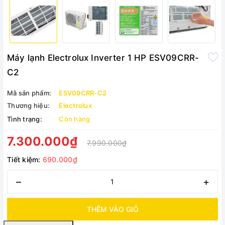
Máy lạnh Electrolux Inverter 1 HP ESV09CRR-
C2
Mã sản phẩm:
ESV09CRR-C2
Thương hiệu:
Electrolux
Tình trạng:
Còn hàng
7.300.000₫
7.990.000₫
Tiết kiệm:
690.000₫
–
+
THÊM VÀO GIỎ