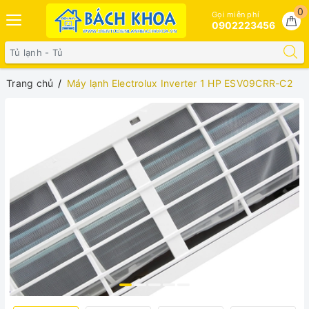
0
Gọi miễn phí
0902223456
Trang chủ
Máy lạnh Electrolux Inverter 1 HP ESV09CRR-C2