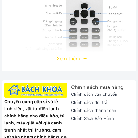
Xem thêm
Thiết kế tinh tế, đẹp mắt
Sở hữu sắc trắng tinh tế cùng đường viền vàng cắt ngang
đẹp mắt,sẽ là điểm nhấn mang đến cảm giác sang trọng,
Chính sách mua hàng
đẳng cấp cho không gian của gia đình bạn. Hơn nữa, máy
Chính sách vận chuyển
lạnh còn được thiết kế màn hình LED hiển thị nhiệt độ ngay
Chuyên cung cấp sỉ và lẻ
Chính sách đổi trả
trên dàn lạnh, giúp bạn dễ dàng biết được nhiệt độ trong
linh kiện, vật tư điện lạnh
phòng.
Chính sách thanh toán
chính hãng cho điều hòa, tủ
Chính Sách Bảo Hành
Đi cùng công suất vận hành 1HP, máy lạnh còn là sự chọn lựa
lạnh, máy giặt với giá cạnh
lý tưởng cho những căn phòng có diện tích nhỏ xinh dưới 15
tranh nhất thị trường, cam
m2 như: phòng ngủ, phòng làm việc cá nhân,...
kết sản phẩm chính hãng, đa