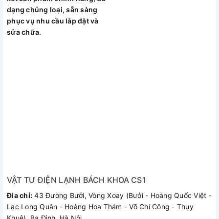
dạng chủng loại, sẵn sàng
phục vụ nhu cầu lắp đặt và
sửa chữa.
Máy lạnh Inverter tiết kiệm điện, vận hành bền bỉ
Chiếc máy ESV09CRR-C2 được trang bị công nghệ Inverter
hiện đại sẽ mang đến khả năng vận hành bền bỉ và êm ái,
không gây khó chịu cho bởi những tiếng ồn ào. Không chỉ
vậy, công nghệ này còn là một "trợ thủ" đắc lực trong việc hỗ
VẬT TƯ ĐIỆN LẠNH BÁCH KHOA CS1
trợ bạn sử dụng máy lạnh nhưng vẫn có thể tiết kiệm chi phí
điện hàng tháng
Đia chỉ:
43 Đường Bưởi, Vòng Xoay (Bưởi - Hoàng Quốc Việt -
Lạc Long Quân - Hoàng Hoa Thám - Võ Chí Công - Thụy
Khuê), Ba Đình, Hà Nội.