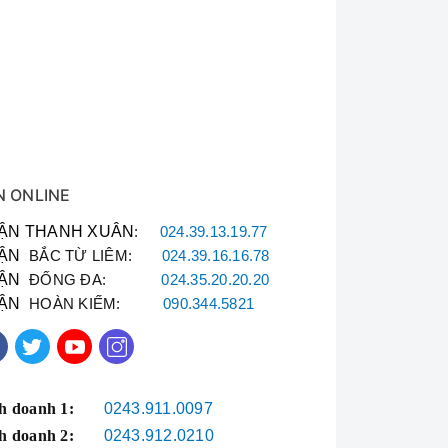
 ngoài đến máy.
N ONLINE
ẬN THANH XUÂN
:
024.39.13.19.77
ẬN
BẮC TỪ LIÊM:
024.39.16.16.78
ẬN
ĐỐNG ĐA:
024.35.20.20.20
ẬN
HOÀN KIẾM:
090.344.5821
h doanh 1:
0243.911.0097
h doanh 2:
0243.912.0210