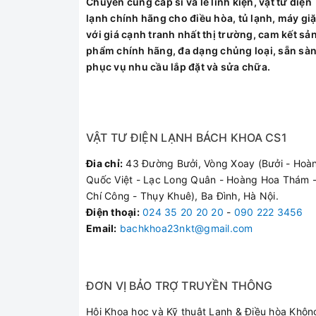
Chuyên cung cấp sỉ và lẻ linh kiện, vật tư điện
Đặc biệt, máy có chế độ khóa an toàn giúp 
lạnh chính hãng cho điều hòa, tủ lạnh, máy giặ
với giá cạnh tranh nhất thị trường, cam kết sả
phẩm chính hãng, đa dạng chủng loại, sẵn sà
phục vụ nhu cầu lắp đặt và sửa chữa.
VẬT TƯ ĐIỆN LẠNH BÁCH KHOA CS1
Đia chỉ:
43 Đường Bưởi, Vòng Xoay (Bưởi - Hoà
Quốc Việt - Lạc Long Quân - Hoàng Hoa Thám -
Chí Công - Thụy Khuê), Ba Đình, Hà Nội.
Điện thoại
:
024 35 20 20 20
-
090 222 3456
Email:
bachkhoa23nkt@gmail.com
ĐƠN VỊ BẢO TRỢ TRUYỀN THÔNG
Hội Khoa học và Kỹ thuật Lạnh & Điều hòa Khôn