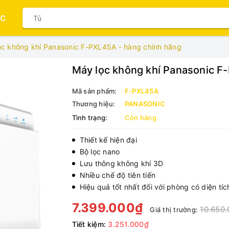
ỤC
ọc không khí Panasonic F-PXL45A - hàng chính hãng
Máy lọc không khí Panasonic F
Mã sản phẩm:
F-PXL45A
Thương hiệu:
PANASONIC
Tình trạng:
Còn hàng
Thiết kế hiện đại
Bộ lọc nano
Lưu thông không khí 3D
Nhiều chế độ tiên tiến
Hiệu quả tốt nhất đối với phòng có diện tí
7.399.000₫
10.650
Giá thị trường:
Tiết kiệm:
3.251.000₫