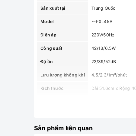
Sản xuất tại
Trung Quốc
Model
F-PXL45A
Điện áp
220V/50Hz
Công suất
42/13/6.5W
Độ ồn
22/39/52dB
Lưu lượng không khí
4.5/2.3/1m³/phút
Kích thước
Dài 51.6cm x Rộng 4
Sản phẩm liên quan