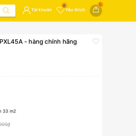
0
0
Tài khoản
Yêu thích
-PXL45A - hàng chính hãng
ch 33 m2
.000₫