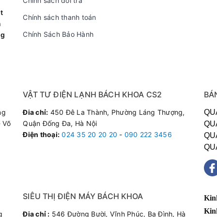
Chính sách đổi trả
tự động khóa các phím chức năng khi có sự va chạm tác động bên
t
Chính sách thanh toán
n
Chính Sách Bảo Hành
ng
VẬT TƯ ĐIỆN LẠNH BÁCH KHOA CS2
BÁ
ng
Đia chỉ:
450 Đê La Thành, Phường Láng Thượng,
QU
 Võ
Quận Đống Đa, Hà Nội
QU
Điện thoại
:
024 35 20 20 20
-
090 222 3456
QU
QU
SIÊU THỊ ĐIỆN MÁY BÁCH KHOA
Kin
Kin
g
Đia chỉ :
546 Đường Bười, Vĩnh Phúc, Ba Đình, Hà