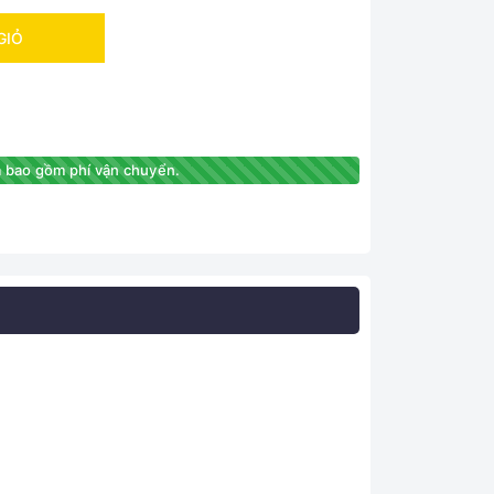
GIỎ
 bao gồm phí vận chuyển.