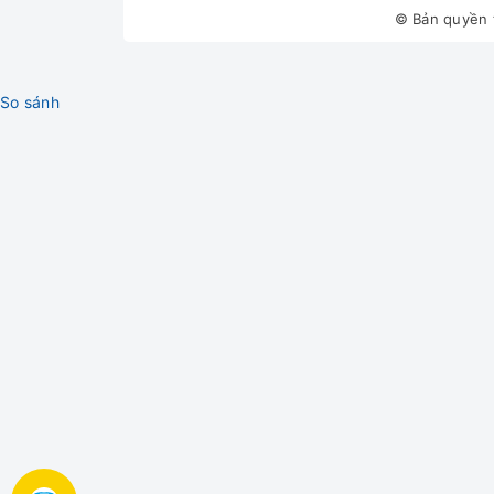
© Bản quyền 
Đơn Giản Hơn - An Toàn Hơn
Chế Độ Tự Động / Chế Độ Khóa Trẻ Em
So sánh
Sử dụng máy lọc không khí thuận tiện hơn và tận
chất lượng không khí và tiết kiệm điện năng. Ch