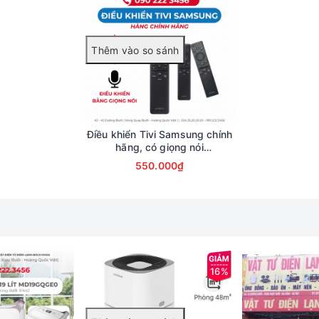
Điều khiển Tivi Samsung chính
hãng, có giọng nói
0902223456
550.000₫
ng ở chế độ Ngủ. Kết quả có thể thay đổi tùy thuộc vào nhu cầu sử
16%
nh khiết bằng cách sử dụng bộ Cảm Biến Bụi và Cảm Biến Khí Gas, m