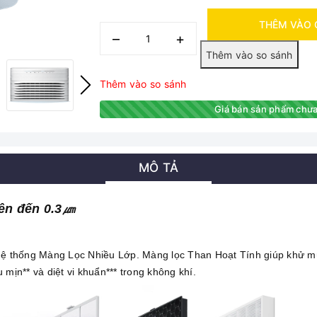
THÊM VÀO 
–
+
Thêm vào so sánh
Giá bán sản phẩm chưa
MÔ TẢ
lên đến 0.3㎛
hệ thống Màng Lọc Nhiều Lớp. Màng lọc Than Hoạt Tính giúp khử mùi
mịn** và diệt vi khuẩn*** trong không khí.