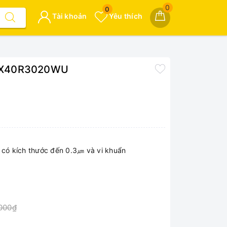
0
0
Tài khoản
Yêu thích
 AX40R3020WU
 có kích thước đến 0.3㎛ và vi khuẩn
000₫