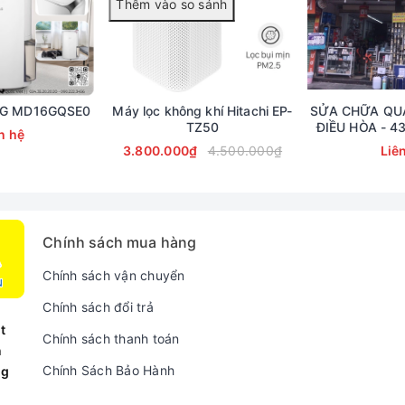
n thực. Vì vậy, bạn dễ dàng biết được mức độ lọc sạch của không khí
 Bộ lọc mặt trước có thể giặt sạch định kỳ, bộ lọc HEPA* với thiết kế
LG MD16GQSE0
Máy lọc không khí Hitachi EP-
SỬA CHỮA QUẠ
ài ra, biểu tượng Cảnh Báo sẽ nhấp nháy báo hiệu khi bộ lọc cần là
TZ50
ĐIỀU HÒA - 43
n hệ
Lh: 090.
3.800.000₫
4.500.000₫
Liê
Chính sách mua hàng
Chính sách vận chuyển
Chính sách đổi trả
t
Chính sách thanh toán
n
Chính Sách Bảo Hành
ng