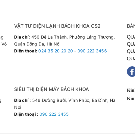
VẬT TƯ ĐIỆN LẠNH BÁCH KHOA CS2
BÁ
ng
Đia chỉ:
450 Đê La Thành, Phường Láng Thượng,
QU
ọn và tối giản. Thiết kế dạng khối chiếm ít diện tích không gian giú
 Võ
Quận Đống Đa, Hà Nội
QU
 sáng giá cho không gian nội thất xung quanh.
Điện thoại
:
024 35 20 20 20
-
090 222 3456
QU
QU
SIÊU THỊ ĐIỆN MÁY BÁCH KHOA
Kin
Kin
g
Đia chỉ :
546 Đường Bười, Vĩnh Phúc, Ba Đình, Hà
Nội
Điện thoại :
090 222 3455