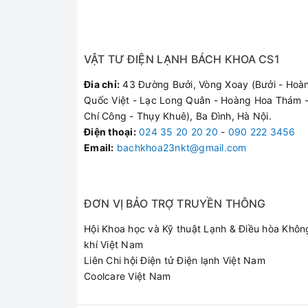
Thiết Kế Nhỏ Gọn - Tối Ưu Không Gian
VẬT TƯ ĐIỆN LẠNH BÁCH KHOA CS1
Thiết Kế Tối Giản
Đia chỉ:
43 Đường Bưởi, Vòng Xoay (Bưởi - Hoà
Tối ưu không gian sống của bạn với thiết kế nhỏ g
Quốc Việt - Lạc Long Quân - Hoàng Hoa Thám -
4 góc bo tròn đem đến sự hài hoà, tạo điểm nhấn
Chí Công - Thụy Khuê), Ba Đình, Hà Nội.
Điện thoại
:
024 35 20 20 20
-
090 222 3456
Email:
bachkhoa23nkt@gmail.com
ĐƠN VỊ BẢO TRỢ TRUYỀN THÔNG
Hội Khoa học và Kỹ thuật Lạnh & Điều hòa Khôn
khí Việt Nam
Liên Chi hội Điện tử Điện lạnh Việt Nam
Coolcare Việt Nam