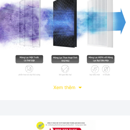
Xem thêm
 ngon
độ Ngủ thông minh giúp máy vận hành êm ái với cường độ âm lượng 
trong các không gian cần sự yên tĩnh để nghỉ ngơi như phòng ngủ, h