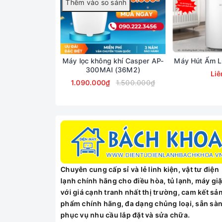
hiển thị mức độ ô nhiễm không khí trong thời gia
Dễ Dàng Bảo Quản Và Thay Thế
Màng Lọc 2 Trong 1
Việc bảo trì sẽ trở nên đơn giản hơn bao giờ hết.
Máy lọc không khí Casper AP-
Máy Hút Ẩm 
mùi Than Hoạt Tính có thể thay thế dễ dàng. Ngo
300MAI (36M2)
Liê
1.090.000₫
1.500.000₫
Chuyên cung cấp sỉ và lẻ linh kiện, vật tư điện
lạnh chính hãng cho điều hòa, tủ lạnh, máy giặ
với giá cạnh tranh nhất thị trường, cam kết sả
phẩm chính hãng, đa dạng chủng loại, sẵn sà
phục vụ nhu cầu lắp đặt và sửa chữa.