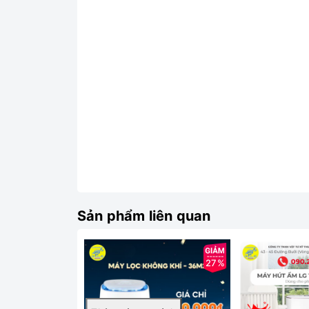
Sản phẩm liên quan
*Dựa trên kiểm nghiệm nội bộ khi để máy hoạt độ
Kiểm Tra Chất Lượng Không Khí Tức Thì
27%
Đèn Báo 4 Màu
Đảm bảo rằng không khí của bạn luôn sạch sẽ, ti