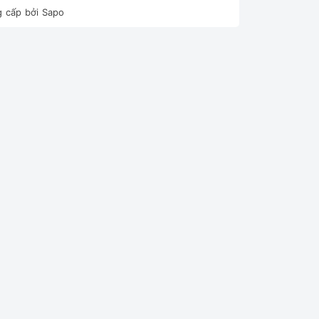
 cấp bởi
Sapo
Tự Động máy sẽ điều chỉnh tốc độ quạt để duy trì
trình cài đặt hoặc khi sử dụng không đúng cách.