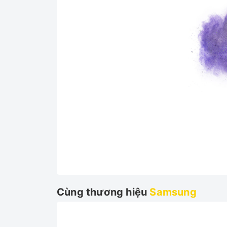
Vận hành êm ái, tận hưởng giấc ngủ
Chế Độ Im Lặng (Chế Độ Ngủ)
Tận hưởng giấc ngủ sâu và sảng khoái nhờ chế 
Cùng thương hiệu
Samsung
trong thư viện (40 dBA). Thích hợp khi sử dụng 
phòng học của bé.