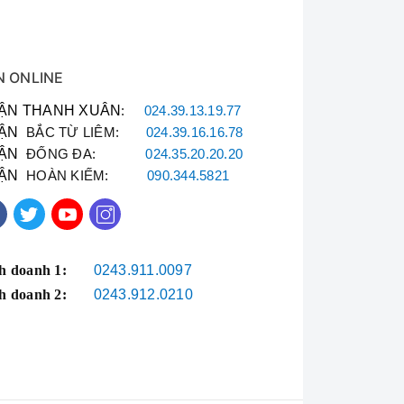
N ONLINE
ẬN THANH XUÂN
:
024.39.13.19.77
p bạn có thể đặt ở mọi nơi. Họa tiết lượn sóng và
ẬN
BẮC TỪ LIÊM:
024.39.16.16.78
ẬN
ĐỐNG ĐA:
024.35.20.20.20
ẬN
HOÀN KIẾM:
090.344.5821
h doanh 1:
0243.911.0097
h doanh 2:
0243.912.0210