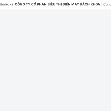
thuộc về
CÔNG TY CỔ PHẦN SIÊU THỊ ĐIỆN MÁY BÁCH KHOA
|
Cung
 hưởng không khí trong lành một các hiệu quả, an toàn. Với chế độ 
ế độ Khóa Trẻ Em giúp ngăn chặn mọi thay đổi ngẫu nhiên trong quá 