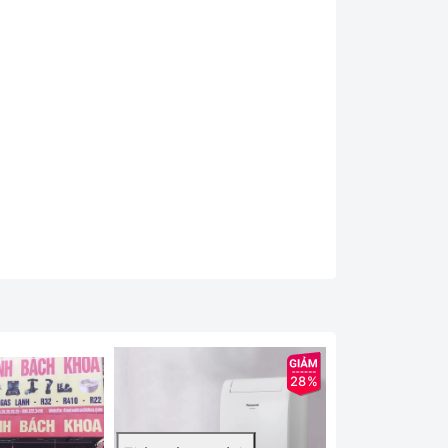
 dụng cá nhân.
28%
áy lọc không khí hiển thị 4 màu riêng biệt để