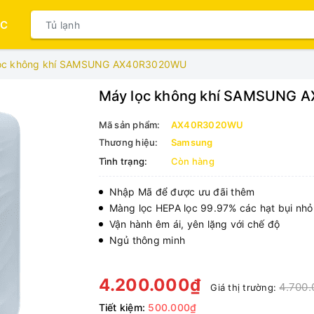
ỤC
ọc không khí SAMSUNG AX40R3020WU
Máy lọc không khí SAMSUNG
Mã sản phẩm:
AX40R3020WU
Thương hiệu:
Samsung
Tình trạng:
Còn hàng
Nhập Mã để được ưu đãi thêm
Màng lọc HEPA lọc 99.97% các hạt bụi nhỏ
Vận hành êm ái, yên lặng với chế độ
Ngủ thông minh
4.200.000₫
4.700.
Giá thị trường:
Tiết kiệm:
500.000₫