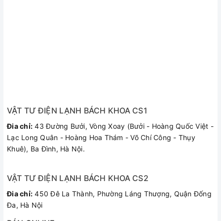
Hệ thống tích hợp tối ưu hóa iOSm
Được phát triển bởi Trung tâm công nghệ tập đoàn A. O.
Smith – A. O. Smith Corporate Technology Center (CTC) đặt
tại Milwaukee, bang Wisconsin USA. Hệ thống dựa trên nền
tảng xử lý tín hiệu số thông qua việc thu thập các tín hiệu dữ
liệu của người sử dụng và tự học hỏi (self – learning) trong
suốt quá trình hoạt động của thiết bị. Hệ thống gồm các tính
VẬT TƯ ĐIỆN LẠNH BÁCH KHOA CS1
năng:
Đia chỉ:
43 Đường Bưởi, Vòng Xoay (Bưởi - Hoàng Quốc Việt -
Cảnh báo thay thế lõi lọc
Lạc Long Quân - Hoàng Hoa Thám - Võ Chí Công - Thụy
Cảnh báo rò rỉ
Khuê), Ba Đình, Hà Nội.
Sục rửa lõi lọc tự động
Cân bằng áp lực nước
VẬT TƯ ĐIỆN LẠNH BÁCH KHOA CS2
Cảnh báo lỗi vận hành
Van biến thiên
Đia chỉ:
450 Đê La Thành, Phường Láng Thượng, Quận Đống
Đa, Hà Nội