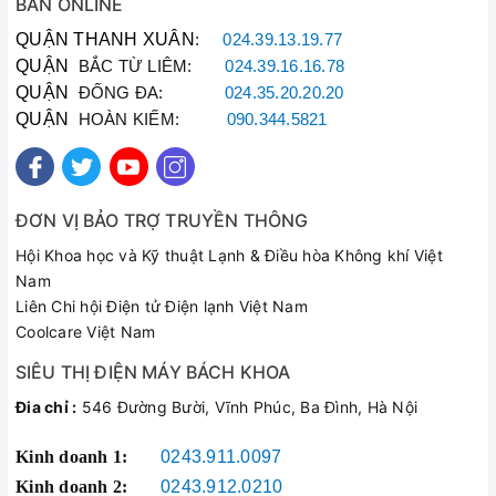
BÁN ONLINE
QUẬN THANH XUÂN
:
024.39.13.19.77
QUẬN
BẮC TỪ LIÊM:
024.39.16.16.78
QUẬN
ĐỐNG ĐA:
024.35.20.20.20
QUẬN
HOÀN KIẾM:
090.344.5821
ĐƠN VỊ BẢO TRỢ TRUYỀN THÔNG
Hội Khoa học và Kỹ thuật Lạnh & Điều hòa Không khí Việt
Nam
Liên Chi hội Điện tử Điện lạnh Việt Nam
Coolcare Việt Nam
SIÊU THỊ ĐIỆN MÁY BÁCH KHOA
Bảo vệ toàn diện hệ thống với lõi PRE-FILTER
Đia chỉ :
546 Đường Bười, Vĩnh Phúc, Ba Đình, Hà Nội
Loại bỏ hiệu quả những cặn bẩn trong nước như chất rắn lơ
lửng, bùn, cát, rong rêu,…
Kinh doanh 1:
0243.911.0097
Bảo vệ máy lọc nước không bị tắc do quá trình thau bể và ở
Kinh doanh 2:
0243.912.0210