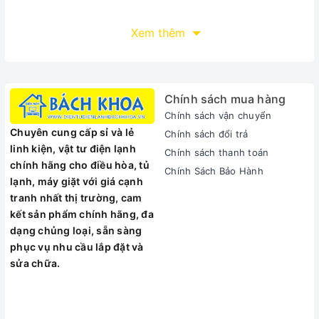
Xem thêm
Công nghệ RO-Side Stream bản quyền Mỹ
Màng lọc RO – Side Stream là phát minh đột phá của A. O.
Chính sách mua hàng
Smith, được cấp bản quyền sáng chế tại Mỹ (patent
US8,337,698 B2), giúp nâng cao hiệu suất sử dụng, tăng
Chính sách vận chuyển
66% tỷ lệ nước tinh khiết, giảm 56% tỷ lệ nước thải, duy nhất
Chuyên cung cấp sỉ và lẻ
Chính sách đổi trả
cho tỷ lệ nước thải : nước tinh khiết là 1:1 và kéo dài tuổi thọ
linh kiện, vật tư điện lạnh
Chính sách thanh toán
lõi lọc gấp 1.5 lần so với màng lọc RO thường, mang đến “Giải
chính hãng cho điều hòa, tủ
Chính Sách Bảo Hành
pháp tiết kiệm toàn diện” cho người sử dụng. Màng lọc RO –
lạnh, máy giặt với giá cạnh
Side Stream loại bỏ 99,9% kim loại nặng (Asen, chì, thủy
tranh nhất thị trường, cam
ngân…) và các vi khuẩn có hại.
kết sản phẩm chính hãng, đa
dạng chủng loại, sẵn sàng
phục vụ nhu cầu lắp đặt và
sửa chữa.