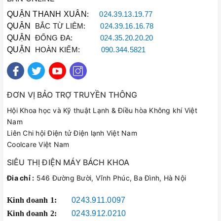
QUẬN THANH XUÂN
:
024.39.13.19.77
QUẬN
BẮC TỪ LIÊM:
024.39.16.16.78
QUẬN
ĐỐNG ĐA:
024.35.20.20.20
QUẬN
HOÀN KIẾM:
090.344.5821
ĐƠN VỊ BẢO TRỢ TRUYỀN THÔNG
Hội Khoa học và Kỹ thuật Lạnh & Điều hòa Không khí Việt
Nam
Liên Chi hội Điện tử Điện lạnh Việt Nam
Coolcare Việt Nam
SIÊU THỊ ĐIỆN MÁY BÁCH KHOA
Đia chỉ :
546 Đường Bười, Vĩnh Phúc, Ba Đình, Hà Nội
Kinh doanh 1:
0243.911.0097
Kinh doanh 2:
0243.912.0210