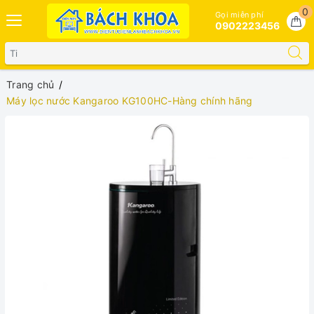
0
Gọi miễn phí
0902223456
Trang chủ
Máy lọc nước Kangaroo KG100HC-Hàng chính hãng