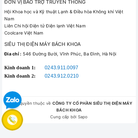
ĐƠN VỊ BẢO TRỢ TRUYỀN THÔNG
Hội Khoa học và Kỹ thuật Lạnh & Điều hòa Không khí Việt
Nam
Liên Chi hội Điện tử Điện lạnh Việt Nam
Coolcare Việt Nam
SIÊU THỊ ĐIỆN MÁY BÁCH KHOA
Đia chỉ :
546 Đường Bười, Vĩnh Phúc, Ba Đình, Hà Nội
Kinh doanh 1:
0243.911.0097
Kinh doanh 2:
0243.912.0210
© Bản quyền thuộc về
CÔNG TY CỔ PHẦN SIÊU THỊ ĐIỆN MÁY
BÁCH KHOA
Cung cấp bởi
Sapo
So sánh