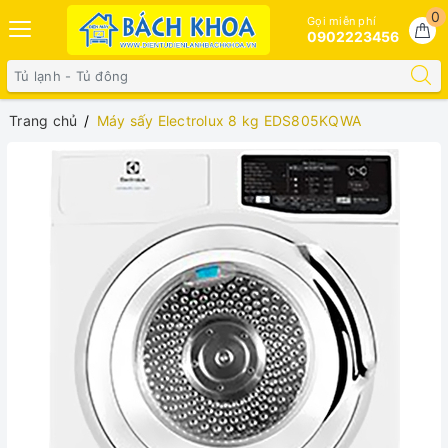
0
Gọi miễn phí
0902223456
Trang chủ
Máy sấy Electrolux 8 kg EDS805KQWA