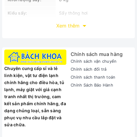
Kiểu sấy:
Sấy thông hơi
Xem thêm
Loại điều khiển:
Điện tử
Thông số kỹ thuật
Chính sách mua hàng
Chính sách vận chuyển
Chuyên cung cấp sỉ và lẻ
Chính sách đổi trả
linh kiện, vật tư điện lạnh
Chính sách thanh toán
chính hãng cho điều hòa, tủ
Chính Sách Bảo Hành
lạnh, máy giặt với giá cạnh
tranh nhất thị trường, cam
kết sản phẩm chính hãng, đa
dạng chủng loại, sẵn sàng
phục vụ nhu cầu lắp đặt và
sửa chữa.