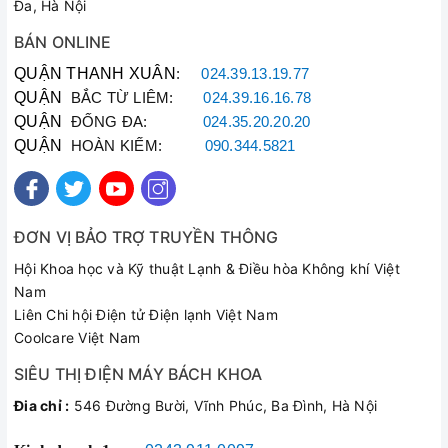
Đa, Hà Nội
BÁN ONLINE
QUẬN THANH XUÂN
:
024.39.13.19.77
QUẬN
BẮC TỪ LIÊM:
024.39.16.16.78
QUẬN
ĐỐNG ĐA:
024.35.20.20.20
QUẬN
HOÀN KIẾM:
090.344.5821
ĐƠN VỊ BẢO TRỢ TRUYỀN THÔNG
Hội Khoa học và Kỹ thuật Lạnh & Điều hòa Không khí Việt
Nam
Liên Chi hội Điện tử Điện lạnh Việt Nam
Coolcare Việt Nam
SIÊU THỊ ĐIỆN MÁY BÁCH KHOA
Đia chỉ :
546 Đường Bười, Vĩnh Phúc, Ba Đình, Hà Nội