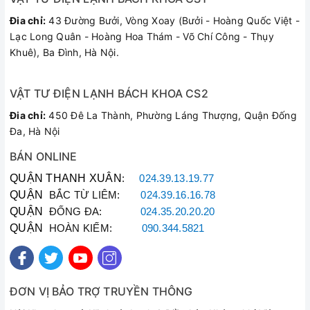
Đia chỉ:
43 Đường Bưởi, Vòng Xoay (Bưởi - Hoàng Quốc Việt -
Lạc Long Quân - Hoàng Hoa Thám - Võ Chí Công - Thụy
Khuê), Ba Đình, Hà Nội.
VẬT TƯ ĐIỆN LẠNH BÁCH KHOA CS2
Đia chỉ:
450 Đê La Thành, Phường Láng Thượng, Quận Đống
Đa, Hà Nội
BÁN ONLINE
QUẬN THANH XUÂN
:
024.39.13.19.77
QUẬN
BẮC TỪ LIÊM:
024.39.16.16.78
QUẬN
ĐỐNG ĐA:
024.35.20.20.20
QUẬN
HOÀN KIẾM:
090.344.5821
ĐƠN VỊ BẢO TRỢ TRUYỀN THÔNG