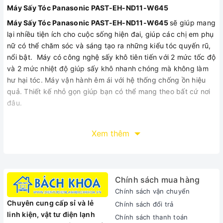
Máy Sấy Tóc Panasonic PAST-EH-ND11-W645
Máy Sấy Tóc Panasonic PAST-EH-ND11-W645
sẽ giúp mang
lại nhiều tiện ích cho cuộc sống hiện đai, giúp các chị em phụ
nữ có thể chăm sóc và sáng tạo ra những kiểu tóc quyến rũ,
nổi bật. Máy có công nghệ sấy khô tiên tiến với 2 mức tốc độ
và 2 mức nhiệt độ giúp sấy khô nhanh chóng mà không làm
hư hại tóc. Máy vận hành êm ái với hệ thống chống ồn hiệu
quả. Thiết kế nhỏ gọn giúp bạn có thể mang theo bất cứ nơi
đâu.
Thông tin sản phẩm
Xem thêm
02 chế độ thổi và sấy
Hai mức tốc độ và hai mức nhiệt độ giúp điều chỉnh luồng gió
phù hợp, giúp làm đẹp nhưng vẫn bảo vệ tóc. Máy tích hợp
Chính sách mua hàng
chức năng sấy mát giúp bảo vệ cho mái tóc mảnh và hư tổn.
Chính sách vận chuyển
Chế độ sấy nhanh Turbo Dry
Chuyên cung cấp sỉ và lẻ
Chính sách đổi trả
linh kiện, vật tư điện lạnh
Máy với công suất 1000W và chế độ sấy nhanh Turbo Dry
Chính sách thanh toán