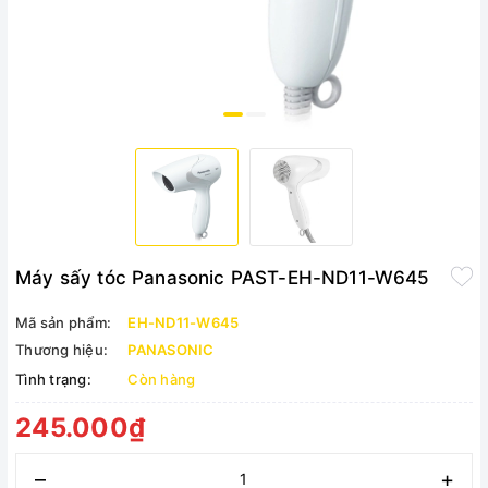
Máy sấy tóc Panasonic PAST-EH-ND11-W645
Mã sản phẩm:
EH-ND11-W645
Thương hiệu:
PANASONIC
Tình trạng:
Còn hàng
245.000₫
–
+