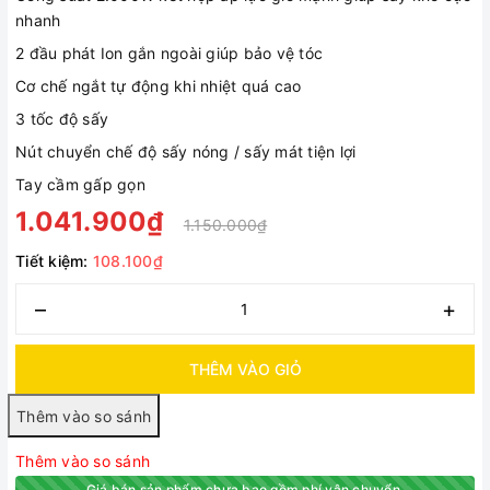
nhanh
2 đầu phát Ion gắn ngoài giúp bảo vệ tóc
Cơ chế ngắt tự động khi nhiệt quá cao
3 tốc độ sấy
Nút chuyển chế độ sấy nóng / sấy mát tiện lợi
Tay cầm gấp gọn
1.041.900₫
1.150.000₫
Tiết kiệm:
108.100₫
–
+
THÊM VÀO GIỎ
Thêm vào so sánh
Giá bán sản phẩm chưa bao gồm phí vận chuyển.