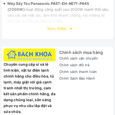
Máy Sấy Tóc Panasonic PAST-EH-NE71-P645
(2000W)
hoạt động công suất cao 2000W mạnh thổi sâu
vào các bề mặt tóc, làm khô nhanh chóng, tóc không bị
khô ráp hư tổn mà đẹp tự nhiên.
Đầu sấy tóc Panasonic tập trung khí, giúp sấy khô nhanh
Xem thêm
đúng vùng tóc cần sấy. Ngoài ra đầu sấy còn giúp bạn tạo
tạo kiểu tóc, giúp tóc xoăn và bồng bềnh trông đẹp quyến
rũ hơn.
Đáp ứng nhu cầu và làm hài lòng khách hàng. Máy còn có
Chính sách mua hàng
chế độ sấy mát dành cho những ai muốn hong khô tóc
Chính sách vận chuyển
nhưng không thích hơi nóng tỏa ra từ những chế độ sấy
Chuyên cung cấp sỉ và lẻ
Chính sách đổi trả
khô thông thường.
linh kiện, vật tư điện lạnh
Chính sách thanh toán
Sở hữu kiểu dáng vô cùng gọn nhẹ kết hợp với gam màu
chính hãng cho điều hòa, tủ
Chính Sách Bảo Hành
hồng phối trắng thanh lịch. Bên cạnh đó máy còn có móc
lạnh, máy giặt với giá cạnh
treo vô cùng tiện lợi.
tranh nhất thị trường, cam
..
kết sản phẩm chính hãng, đa
dạng chủng loại, sẵn sàng
phục vụ nhu cầu lắp đặt và
sửa chữa.