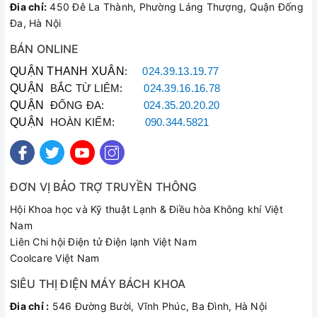
Đia chỉ:
450 Đê La Thành, Phường Láng Thượng, Quận Đống
Đa, Hà Nội
BÁN ONLINE
QUẬN THANH XUÂN
:
024.39.13.19.77
QUẬN
BẮC TỪ LIÊM:
024.39.16.16.78
QUẬN
ĐỐNG ĐA:
024.35.20.20.20
QUẬN
HOÀN KIẾM:
090.344.5821
ĐƠN VỊ BẢO TRỢ TRUYỀN THÔNG
Hội Khoa học và Kỹ thuật Lạnh & Điều hòa Không khí Việt
Nam
Liên Chi hội Điện tử Điện lạnh Việt Nam
Coolcare Việt Nam
SIÊU THỊ ĐIỆN MÁY BÁCH KHOA
Đia chỉ :
546 Đường Bười, Vĩnh Phúc, Ba Đình, Hà Nội