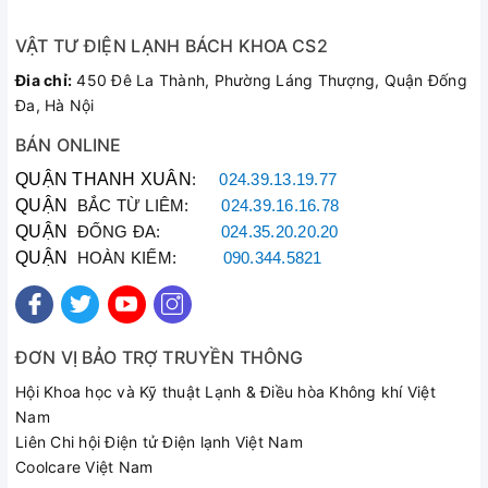
Công tắc số 2:
Bật thanh nhiệt số 1 với công suất 1000W.
Công tắc số 3:
Bật thanh nhiệt số 2 với công suất 2000W.
VẬT TƯ ĐIỆN LẠNH BÁCH KHOA CS2
Lúc này thiết bị đạt hiệu suất sưởi cao nhất.
Đia chỉ:
450 Đê La Thành, Phường Láng Thượng, Quận Đống
Khi bật công tắc
2
và
3
, bộ phận gia nhiệt bắt đầu hoạt
Đa, Hà Nội
động, quạt gió thổi sẽ tạo ra không khí nóng cho người sử
BÁN ONLINE
dụng.
QUẬN THANH XUÂN
:
024.39.13.19.77
QUẬN
BẮC TỪ LIÊM:
024.39.16.16.78
QUẬN
ĐỐNG ĐA:
024.35.20.20.20
QUẬN
HOÀN KIẾM:
090.344.5821
ĐƠN VỊ BẢO TRỢ TRUYỀN THÔNG
Hội Khoa học và Kỹ thuật Lạnh & Điều hòa Không khí Việt
Nam
Liên Chi hội Điện tử Điện lạnh Việt Nam
Coolcare Việt Nam