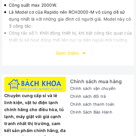
Công suất max 2000W.
Là Model cơ của Rapido nên RCH2000-M vô cùng dễ sử
dụng nhất là với những gia đình có người già. Model này có
3 công tắc:
Công tắc số 1: Khởi động thiết bị, khi bật công tắc quạt của
thiết bị sẽ hoạt động thổi liên tục ra bên ngoài môi trường.
Công tắc số 2:Bật thanh nhiệt số 1 với công suất 1000W.
Xem thêm
Công tắc số 3:Bật thanh nhiệt số 2 với công suất 2000W.
Lúc này thiết bị đạt hiệu suất sưởi cao nhất. Khi bật công
tắc2và3, bộ phận gia nhiệt bắt đầu hoạt động, quạt gió
thổi sẽ tạo ra không khí nóng cho người sử dụng.
Chính sách mua hàng
Máy sưởi gốm Ferroli dòng sản phẩm Rapido RCH2000-M
Chính sách vận chuyển
Tiết kiệm điện tới 50% so với máy sưởi dầu
Chuyên cung cấp sỉ và lẻ
Chính sách đổi trả
Tốc độ sưởi nhanh
linh kiện, vật tư điện lạnh
Chính sách thanh toán
Giá thành rẻ, nhẹ nhàng, dễ di chuyển
chính hãng cho điều hòa, tủ
Thiết kế đẹp, sang trong, linh hoạt trong sử dụng, có thể
Chính Sách Bảo Hành
lạnh, máy giặt với giá cạnh
treo trên tường trong phòng tắm, phòng ngủ, phòng khách
tranh nhất thị trường, cam
hay đặt dưới đất.
kết sản phẩm chính hãng, đa
Không đốt cháy oxi từ đó không gây khó thở, không làm