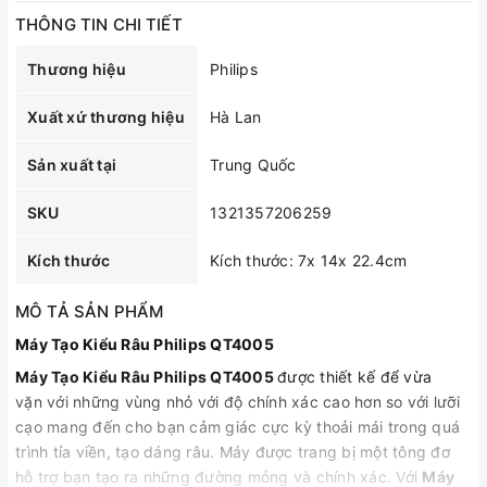
THÔNG TIN CHI TIẾT
Thương hiệu
Philips
Xuất xứ thương hiệu
Hà Lan
Sản xuất tại
Trung Quốc
SKU
1321357206259
Kích thước
Kích thước: 7x 14x 22.4cm
MÔ TẢ SẢN PHẨM
Máy Tạo Kiểu Râu Philips QT4005
Máy Tạo Kiểu Râu Philips QT4005
được thiết kế để vừa
vặn với những vùng nhỏ với độ chính xác cao hơn so với lưỡi
cạo mang đến cho bạn cảm giác cực kỳ thoải mái trong quá
trình tỉa viền, tạo dáng râu. Máy được trang bị một tông đơ
hỗ trợ bạn tạo ra những đường mỏng và chính xác. Với
Máy