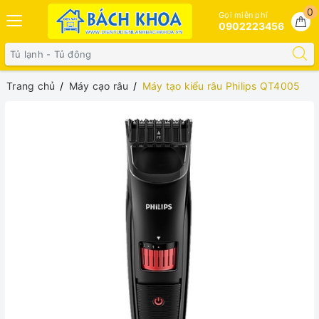
0
Gọi miễn phí
0902223456
Trang chủ
Máy cạo râu
Máy tạo kiểu râu Philips QT4005