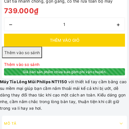
Cắt tỉa nhanh chóng, gọn gàng, có thế rửa toàn bộ máy
739.000₫
–
+
THÊM VÀO GIỎ
Thêm vào so sánh
Giá bán sản phẩm chưa bao gồm phí vận chuyển.
Máy Tỉa Lông Mũi Philips NT1150
với thiết kế tay cầm bằng cao
su mềm mại giúp bạn cầm nắm thoải mái kể cả khi bị ướt, dễ
dàng thay đổi thao tác khi cạo một cách an toàn. Kiểu dáng gọn
nhẹ, cầm nắm chắc trong lòng bàn tay, thuận tiện khi cất giữ
trong va li hay xe hơi.
MÔ TẢ