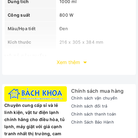
Dung tích
1000 ml
Công suất
800 W
Màu/Họa tiết
Đen
Kích thước
216 x 305 x 384 mm
MÔ TẢ SẢN PHẨM
Xem thêm
Thiết kế Inox sang trọng, chắc chắn
Máy xay ép đa năng Panasonic PAXD-MJ-DJ31SRA có vỏ
ngoài được làm từ chất liệu Inox chắc chắn với tông đen sáng
bóng, hạn chế bám bụi bẩn một cách tối ưu. Các bộ phận
Chính sách mua hàng
được khớp với nhau một cách chắc chắn và mang tính thẩm
Chính sách vận chuyển
mỹ cao, giúp máy hoạt động tốt, êm ái và chống rò rỉ ra
Chuyên cung cấp sỉ và lẻ
Chính sách đổi trả
ngoài.
linh kiện, vật tư điện lạnh
Chính sách thanh toán
chính hãng cho điều hòa, tủ
Chính Sách Bảo Hành
lạnh, máy giặt với giá cạnh
2 cối riêng biệt đi kèm
tranh nhất thị trường, cam
Bộ sản phẩm kèm theo một cối nghiền khô và một cối xay