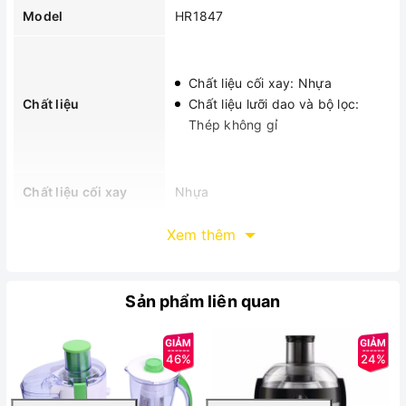
Model
HR1847
Chất liệu cối xay: Nhựa
Chất liệu
Chất liệu lưỡi dao và bộ lọc:
Thép không gỉ
Chất liệu cối xay
Nhựa
Số lượng cối
3
Xem thêm
Cối lớn: 1L, cối nhỏ 1: 0.2L, cối
Dung tích
nhỏ 2: 0.1L
Sản phẩm liên quan
Điện áp
220V/50Hz
46%
24%
Công suất
350W