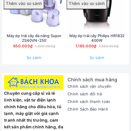
Loại máy ép trái cây
Máy ép thường
Màu/Họa tiết
Trắng
Trọng lượng
2.48kg
Máy ép trái cây đa năng Supor
Máy ép trái cây Philips HR1832
ZS40VN-250
232 x 330 x 470 mm
400W
Kích thước
650.000₫
1.185.000₫
1.200.000₫
1.550.000₫
MÔ TẢ SẢN PHẨM
So sánh
So sánh
Chính sách mua hàng
Chính sách vận chuyển
Chuyên cung cấp sỉ và lẻ
Chính sách đổi trả
linh kiện, vật tư điện lạnh
Chính sách thanh toán
chính hãng cho điều hòa, tủ
Chính Sách Bảo Hành
lạnh, máy giặt với giá cạnh
tranh nhất thị trường, cam
kết sản phẩm chính hãng, đa