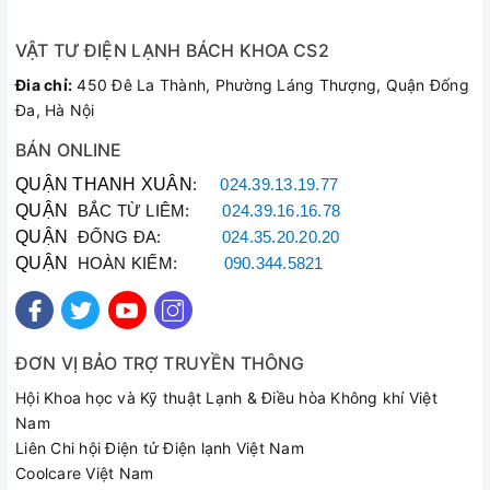
VẬT TƯ ĐIỆN LẠNH BÁCH KHOA CS2
Đia chỉ:
450 Đê La Thành, Phường Láng Thượng, Quận Đống
Đa, Hà Nội
BÁN ONLINE
QUẬN THANH XUÂN
:
024.39.13.19.77
QUẬN
BẮC TỪ LIÊM:
024.39.16.16.78
QUẬN
ĐỐNG ĐA:
024.35.20.20.20
QUẬN
HOÀN KIẾM:
090.344.5821
ĐƠN VỊ BẢO TRỢ TRUYỀN THÔNG
Hội Khoa học và Kỹ thuật Lạnh & Điều hòa Không khí Việt
Nam
Liên Chi hội Điện tử Điện lạnh Việt Nam
Coolcare Việt Nam