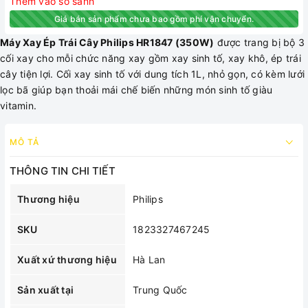
Thêm vào so sánh
Giá bán sản phẩm chưa bao gồm phí vận chuyển.
Máy Xay Ép Trái Cây Philips HR1847 (350W)
được trang bị bộ 3
cối xay cho mỗi chức năng xay gồm xay sinh tố, xay khô, ép trái
cây tiện lợi. Cối xay sinh tố với dung tích 1L, nhỏ gọn, có kèm lưới
lọc bã giúp bạn thoải mái chế biến những món sinh tố giàu
vitamin.
MÔ TẢ
THÔNG TIN CHI TIẾT
Thương hiệu
Philips
SKU
1823327467245
Xuất xứ thương hiệu
Hà Lan
Sản xuất tại
Trung Quốc