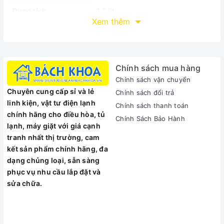
Dung tích
1.5 lít
Xem thêm
Chất liệu
Lưỡi dao bằng thép chống gỉ sét.
Kích thước
210 x 290 x 240 (mm)
Chính sách mua hàng
MÔ TẢ SẢN PHẨM
Chính sách vận chuyển
Chuyên cung cấp sỉ và lẻ
Công suất lớn, cối nhựa gọn nhẹ
Chính sách đổi trả
linh kiện, vật tư điện lạnh
Chính sách thanh toán
Máy xay sinh tố Panasonic PASO-MX-GX1511WRA sở hữu
chính hãng cho điều hòa, tủ
Chính Sách Bảo Hành
dung tích 1.5L giúp xay thực phẩm được nhiều hơn, cả gia
lạnh, máy giặt với giá cạnh
đình có thể dễ dàng thưởng thức những món nước uống đầy
tranh nhất thị trường, cam
dinh dưỡng. Trên cối xay có thang đo mực nước, với mỗi nấc
kết sản phẩm chính hãng, đa
hiển thị tương ứng 250ml, nhờ vậy bạn dễ dàng căn chỉnh
dạng chủng loại, sẵn sàng
nguyên liệu cũng như lượng nước để chế biến đầy đủ cho
phục vụ nhu cầu lắp đặt và
người thân, bạn bè. Cối xay lớn được thiết kế bằng nhựa cao
sửa chữa.
cấp trong suốt dễ dàng quan sát thực phẩm đang xay, đồng
thời đảm bảo an toàn cho sức khỏe người dùng.