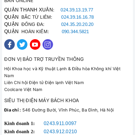
BÁN ONLINE
QUẬN THANH XUÂN
:
024.39.13.19.77
QUẬN
BẮC TỪ LIÊM:
024.39.16.16.78
QUẬN
ĐỐNG ĐA:
024.35.20.20.20
QUẬN
HOÀN KIẾM:
090.344.5821
ĐƠN VỊ BẢO TRỢ TRUYỀN THÔNG
Hội Khoa học và Kỹ thuật Lạnh & Điều hòa Không khí Việt
Nam
Liên Chi hội Điện tử Điện lạnh Việt Nam
Coolcare Việt Nam
SIÊU THỊ ĐIỆN MÁY BÁCH KHOA
Đia chỉ :
546 Đường Bười, Vĩnh Phúc, Ba Đình, Hà Nội
Kinh doanh 1:
0243.911.0097
Kinh doanh 2:
0243.912.0210