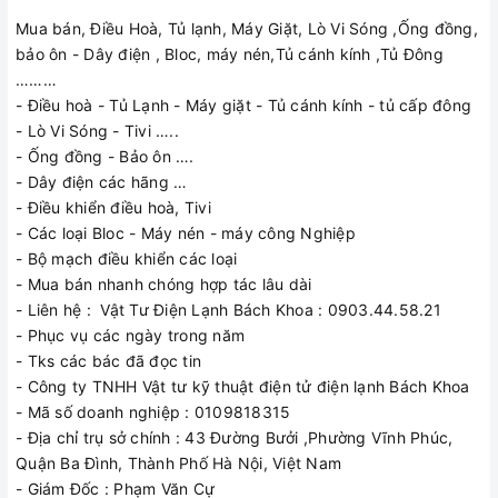
Mua bán, Điều Hoà, Tủ lạnh, Máy Giặt, Lò Vi Sóng ,Ống đồng,
bảo ôn - Dây điện , Bloc, máy nén,Tủ cánh kính ,Tủ Đông
………
- Điều hoà - Tủ Lạnh - Máy giặt - Tủ cánh kính - tủ cấp đông
- Lò Vi Sóng - Tivi …..
- Ống đồng - Bảo ôn ….
- Dây điện các hãng …
- Điều khiển điều hoà, Tivi
- Các loại Bloc - Máy nén - máy công Nghiệp
- Bộ mạch điều khiển các loại
- Mua bán nhanh chóng hợp tác lâu dài
- Liên hệ : Vật Tư Điện Lạnh Bách Khoa : 0903.44.58.21
- Phục vụ các ngày trong năm
- Tks các bác đã đọc tin
- Công ty TNHH Vật tư kỹ thuật điện tử điện lạnh Bách Khoa
- Mã số doanh nghiệp : 0109818315
- Địa chỉ trụ sở chính : 43 Đường Bưởi ,Phường Vĩnh Phúc,
Quận Ba Đình, Thành Phố Hà Nội, Việt Nam
- Giám Đốc : Phạm Văn Cự