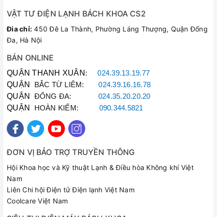
VẬT TƯ ĐIỆN LẠNH BÁCH KHOA CS2
Đia chỉ:
450 Đê La Thành, Phường Láng Thượng, Quận Đống
Đa, Hà Nội
BÁN ONLINE
QUẬN THANH XUÂN
:
024.39.13.19.77
QUẬN
BẮC TỪ LIÊM:
024.39.16.16.78
QUẬN
ĐỐNG ĐA:
024.35.20.20.20
QUẬN
HOÀN KIẾM:
090.344.5821
ĐƠN VỊ BẢO TRỢ TRUYỀN THÔNG
Hội Khoa học và Kỹ thuật Lạnh & Điều hòa Không khí Việt
Nam
Liên Chi hội Điện tử Điện lạnh Việt Nam
Coolcare Việt Nam