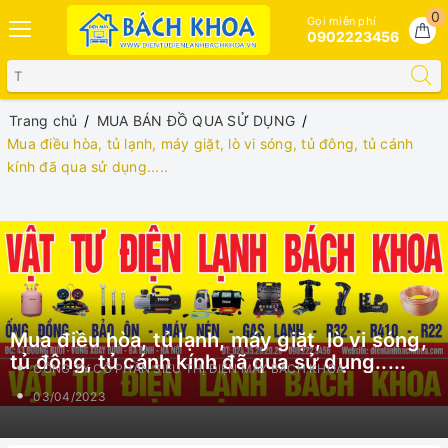
0
Gọi miễn phí
0902223456
Trang chủ
MUA BÁN ĐỒ QUA SỬ DỤNG
Mua điều hòa, tủ lạnh, máy giặt, lò vi sóng, tủ đông, tủ cánh
kính đã qua sử dụng.....
Mua điều hòa, tủ lạnh, máy giặt, lò vi sóng,
tủ đông, tủ cánh kính đã qua sử dụng.....
CÔNG TY CỔ PHẦN SIÊU THỊ ĐIỆN MÁY BÁCH KHOA
03/04/2023