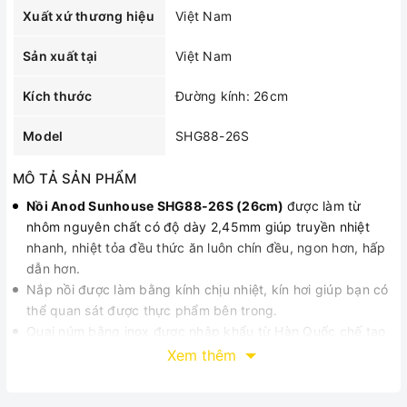
Xuất xứ thương hiệu
Việt Nam
Sản xuất tại
Việt Nam
Kích thước
Đường kính: 26cm
Model
SHG88-26S
MÔ TẢ SẢN PHẨM
Nồi Anod Sunhouse SHG88-26S (26cm)
được làm từ
nhôm nguyên chất có độ dày 2,45mm giúp truyền nhiệt
nhanh, nhiệt tỏa đều thức ăn luôn chín đều, ngon hơn, hấp
dẫn hơn.
Nắp nồi được làm bằng kính chịu nhiệt, kín hơi giúp bạn có
thể quan sát được thực phẩm bên trong.
Quai núm bằng inox được nhập khẩu từ Hàn Quốc chế tạo
bằng nhựa chịu nhiệt để chống nóng khi sử dụng.
Xem thêm
Nhôm nguyên chất giúp nồi có thể nấu được trên nhiều loại
bếp khác nhau.