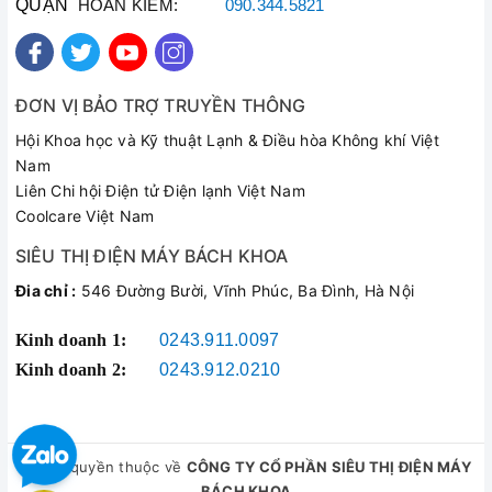
QUẬN
HOÀN KIẾM:
090.344.5821
ĐƠN VỊ BẢO TRỢ TRUYỀN THÔNG
Hội Khoa học và Kỹ thuật Lạnh & Điều hòa Không khí Việt
Nam
Liên Chi hội Điện tử Điện lạnh Việt Nam
Coolcare Việt Nam
SIÊU THỊ ĐIỆN MÁY BÁCH KHOA
Đia chỉ :
546 Đường Bười, Vĩnh Phúc, Ba Đình, Hà Nội
Kinh doanh 1:
0243.911.0097
Kinh doanh 2:
0243.912.0210
© Bản quyền thuộc về
CÔNG TY CỔ PHẦN SIÊU THỊ ĐIỆN MÁY
BÁCH KHOA