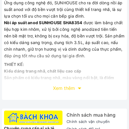
Ứng dụng công nghệ đó, SUNHOUSE cho ra đời dòng nồi áp
suất anod với độ bền vượt trội cùng thiết kế trang nhã, là sự
lựa chọn tối ưu cho mọi căn bếp gia đình.
Nồi áp suất anod SUNHOUSE SHA8354
được làm bằng chất
liệu hợp kim nhôm, xử lý bởi công nghệ anodized tiên tiến
nên bề mặt trơ, không bị oxy hóa, độ bền vượt trội. Sản phẩm
có kiểu dáng sang trọng, dung tích 3.5L, áp suất cao, nấu
chín nhanh, giữ trọn hương vị và dinh dưỡng của thực phẩm,
đáp ứng tốt nhu cầu sử dụng tại gia đình.
THIẾT KẾ:
Kiểu dáng trang nhã, chất liệu cao cấp
Sản phẩm có kiểu trang nhã, màu vàng nổi bật, là điểm
nhấn xinh xắn cho căn bếp của bạn.
Thân và nắp nồi được
Xem thêm
làm bằng chất liệu hợp kim nhôm cao cấp, không bị han gỉ
hay oxy hóa nên rất an toàn với sức khỏe.
Tay cầm cách nhiệt, khóa đóng mở nắp an toàn
Chính sách mua hàng
Nồi áp suất anod SUNHOUSE SHA8354 có tay cầm làm bằng
Chính sách vận chuyển
nhựa chịu nhiệt, cách nhiệt tốt, thiết kế to bản rất dễ nâng
Chuyên cung cấp sỉ và lẻ