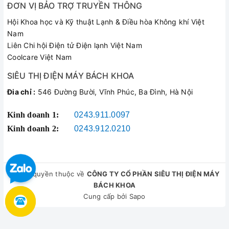
ĐƠN VỊ BẢO TRỢ TRUYỀN THÔNG
3.5L
Hội Khoa học và Kỹ thuật Lạnh & Điều hòa Không khí Việt
Bề mặt bên ngoài
Nam
Cứng cáp, hạn chế trầy xước, móp méo
Liên Chi hội Điện tử Điện lạnh Việt Nam
Khả năng chống dính
Coolcare Việt Nam
Không
SIÊU THỊ ĐIỆN MÁY BÁCH KHOA
Van
Đia chỉ :
546 Đường Bười, Vĩnh Phúc, Ba Đình, Hà Nội
Kim loại, tự động xả áp
Kinh doanh 1:
0243.911.0097
Gioăng
Kinh doanh 2:
0243.912.0210
Cao su siêu bền
Quai nồi
Nhựa chịu nhiệt, cách nhiệt tốt
© Bản quyền thuộc về
CÔNG TY CỔ PHẦN SIÊU THỊ ĐIỆN MÁY
Nắp nồi
BÁCH KHOA
Hợp kim siêu bền, xử lý bởi công nghệ anod
Cung cấp bởi
Sapo
Đáy nồi
Đáy thường, không sử dụng được với bếp từ