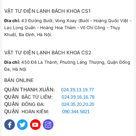
phẩm có độ cứng vượt trội,
chống va đập cực tốt, hạn chế
VẬT TƯ ĐIỆN LẠNH BÁCH KHOA CS1
tối đa việc móp méo, biến dạng qua thời gian sử dụng.
Đia chỉ:
43 Đường Bưởi, Vòng Xoay (Bưởi - Hoàng Quốc Việt -
Tiết kiệm thời gian nấu nướng
Lạc Long Quân - Hoàng Hoa Thám - Võ Chí Công - Thụy
Với nồi áp suất anod SUNHOUSE SHA8354, bạn sẽ dễ dàng
Khuê), Ba Đình, Hà Nội.
chế biến được nhiều món ăn bổ dưỡng cho gia đình mà
không mất nhiều thời gian nấu nướng, từ đó tiết kiệm tối đa
VẬT TƯ ĐIỆN LẠNH BÁCH KHOA CS2
thời gian, nhiên liệu và chi phí.
Đia chỉ:
450 Đê La Thành, Phường Láng Thượng, Quận Đống
Thông số kỹ thuật
Đa, Hà Nội
Màu sắc
BÁN ONLINE
Vàng
QUẬN THANH XUÂN
:
024.39.13.19.77
Chất liệu
QUẬN
BẮC TỪ LIÊM:
024.39.16.16.78
QUẬN
ĐỐNG ĐA:
024.35.20.20.20
Hợp kim siêu bền, xử lý bởi công nghệ anod
QUẬN
HOÀN KIẾM:
090.344.5821
Kích thước
Đường kính lòng nồi:
Dung tích