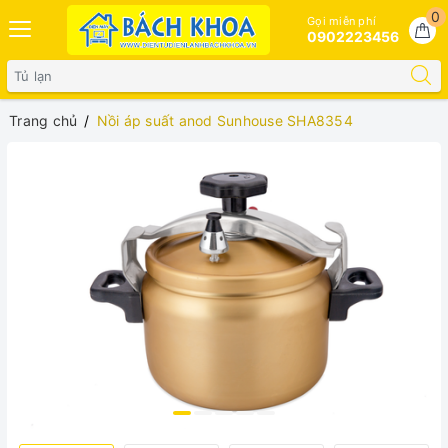
0
Gọi miễn phí
0902223456
Trang chủ
Nồi áp suất anod Sunhouse SHA8354